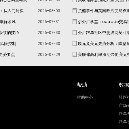
南：从入门到实
2026-08-03
货船事件与英国政治变局双
跟单解读风
2026-07-31
炒外汇学堂：outrade交
极致的技巧
2026-07-30
外汇跟单社区中斐波纳契回
资风险控制
2026-07-30
欧元兑美元走势分析：降息
走势要点
2026-07-29
美联储高利率预期强化 美元
帮助
数
帮助中心
社区
市场
跟单
跟单