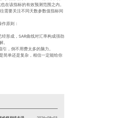
此也在该指标的有效预测范围之内。
用往往需要关注不同天数参数值指标间
操作原则：
已经形成，SAR曲线对汇率构成强劲
解。
指引，倒不用费太多的脑力。
是简单还是复杂，相信一定能给你
银价格持续走强
2026-08-03