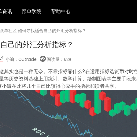
单资讯
跟单学院
帮助中心
 跟单社区:如何寻找适合自己的外汇分析指标？
合自己的外汇分析指标？
小编：Outrade
阅读量：
629
这其实也是一种无奈。不靠指标靠什么?在运用指标选货币对时
量等历史资料基础上用统计、数学计算、绘制图表等主要手段来
资小编在此将几个自己比较得心应手的指标和读者共享。