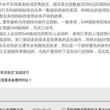
汇率水平呈现显着的顶背离状态，随后美元指数超过200点回调因
和21天RSI的指标组合比单一数据的有效性更高。RSI组合的使
配合其他指标的使用会有不错的效果。
R，通常被称为停损转向操作点指标。一般来讲，SAR指标有四条
上突破SAR曲线时，为买入信号。
续向上运动而SAR曲线也同时向上运动时，表明汇率的上涨趋势
低加码。第三第四条则基本是前两条的反向操作，同样比较好理
预设且在转折点通常会有颜色的改变，所以是一个相对傻瓜的操作
之文就能简单概括的，当然只要找对了适合自己的指标，无论其
"吞没形态"实战技巧
系统需要具备哪些特征？
的心态调整与成
2026-08-03
美联储降息预期升温 黄金白