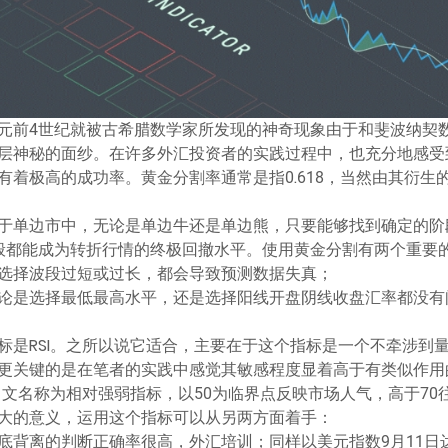
元前4世纪就被古希腊数学家所发现的神奇现象由于和斐波纳契
层神秘的面纱。在许多外汇投资者的实践过程中，也充分地感受
极高的成功率。黄金分割率通常是指0.618，当然由其衍生的0.38
于单边市中，无论是单边牛还是单边熊，只要能够找到确定的阶
一般都能成为转折行情的终极回撤水平。使用黄金分割有两个重要的
选择波段过短或过长，都会导致预测数据失真；
论是选择最低最高水平，还是选择阳线开盘阴线收盘汇率都没有
标是RSI。之所以说它适合，主要在于这个指标是一个不牵涉到
更关键的是在笔者的实践中感觉其敏感程度显着高于有类似作用的
中文名称为相对强弱指标，以50为临界点反映市场人气，高于70
大的意义，运用这个指标可以从另两方面着手：
背离的判断正确率很高，外汇培训；同样以美元指数9月11日达到