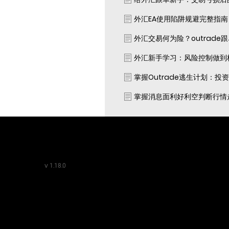
外汇EA使用陷阱规避完整指
外汇交易何为险？outrade
外汇新手学习：风险控制做到
掌握Outrade逃生计划：投
掌握消息面利好利空判断行情
v
1.18.0