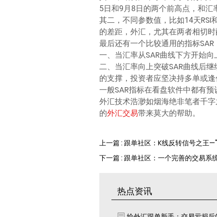
5日和9月8日的两个前高点，和
其二，不同参数值，比如14天RSI
的差距，外汇，尤其在两者相切时
最后还有一个比较通用的指标SA
一、当汇率从SAR曲线下方开始向
二、当汇率向上突破SAR曲线后继
的支撑，投资者应坚决持多单或逢
一般SAR指标在看盘软件中都有
外汇技术浩渺如烟海绝非笔者千字
的
外汇交易
带来莫大的帮助。
上一篇 : 跟单社区：K线反转信号之王—
下一篇 : 跟单社区：一个完善的交易
热点资讯
给外汇跟单新手：交易亏损后