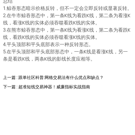
总结
1.鲸吞形态暗示价格反转，但不一定会立即反转或显著反转。
2.在牛市鲸吞形态中，第一条K线为看跌K线，第二条为看涨K
线，看涨K线的实体必须吞噬看跌K线的实体。
3.在熊市鲸吞形态中，第一条K线为看涨K线，第二条为看跌K
线，看跌K线的实体必须吞噬看涨K线的实体。
4.平头顶部和平头底部表示一种反转形态。
5.在平头顶部和平头底部形态中，一条K线是看涨K线，另一
条是看跌K线，两条K线的影线长度应相等。
上一篇 : 跟单社区科普:网格交易法有什么优点和缺点？
下一篇 : 超准短线交易神器！威廉指标实战指南