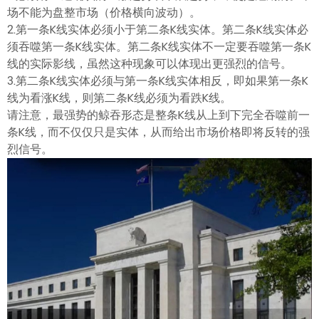
ไทย
场不能为盘整市场（价格横向波动）。
2.第一条K线实体必须小于第二条K线实体。第二条K线实体必
须吞噬第一条K线实体。第二条K线实体不一定要吞噬第一条K
线的实际影线，虽然这种现象可以体现出更强烈的信号。
3.第二条K线实体必须与第一条K线实体相反，即如果第一条K
线为看涨K线，则第二条K线必须为看跌K线。
请注意，最强势的鲸吞形态是整条K线从上到下完全吞噬前一
条K线，而不仅仅只是实体，从而给出市场价格即将反转的强
烈信号。