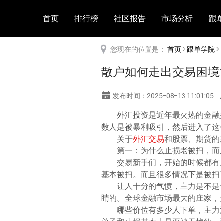
首页
排行榜
社区报告
市场分析
跟
您现在的位置是：
首页
>
跟单学院
>
散户如何走出交易困境
发布时间：2025-08-13 11:01:05
外汇投资是近年最火热的金融
数人是被暴利吸引，然后进入了这
关于
外汇交易
和股票、期货的
第一：为什么止损老被扫，而
交易新手们，开始的时候都有
基本被扫。而且很多情况下是被扫
让人十分的气愤，主力是不是
睛的。全球金融市场最大的庄家，
哪些价位有多少人下单，主力