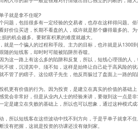
而刚入市的新手一般是很难对行情做出自己独立的判断的，随大
单子就是拿不住呢?
个问题，包括很多有一定经验的交易者，也存在这样得问题。俗
看好价位买进，长期不看盘的人，或许就是那个赚得最多的。为
止损的机会越多。要财富积累的难度就越大。
就是一个骗人的过程和手段。主力的目标，也许就是从1300到
跟随的短线客，却时时可能被陷阱所吞噬。
因为这一路上有这么多的陷阱和反复，所以，短线心理强的人，
此不彼，沉浸其中。须不知，这样是始终让自己处于高风险的状
就不管了的瞎子。这位瞎子先生，他反而躲过了盘面上一路的陷
投机更有价值的行为。因为投资，是建立在真实的价值的基础上
感觉会非常好，但是从业内人士的经验来讲，要做到这一点是非
一定是建立在失败的基础上，所以也可以想象，通过这种模式成
动，所以短线客在这些波动中找不到方向，于是乎单子就拿不住
断没有把握，这就是投资的功课还没有做到家。