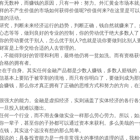
有无数种，而赚钱的原因，只有一种：努力。外汇黄金市场本就
样的不产生价值的市场如何获得价值呢?价值何来?在这里是可
值的活动。
研究，判断未来经济运行的趋势，判断正确，钱自然就赚来了。
心态等等，做到良好的专业的控制，你的劳动优于绝大多数人了
你的劳动要优于别人，怎么优于别人?也就是说你要做到比别人
财富是上帝交给合适的人去管理的。
，不能得到好的管理和利用，最终他仍将一贫如洗。而有资格获
合格的拥有者。
全在于自身。其实任何金融产品都是少数人赚钱，多数人赔钱的，
信基本上要陷于被宰割的境地，而只有你明白了，要做到成为那
会赚钱，那么你才真正拥有了正确的思维方式和努力的方向，在
很强大的能力。金融是虚拟经济，实则涵盖了实体经济的各行各
一旦投入就难以撤出。
任何一个行业，而不用去像做实业一样那么劳心劳力。所以，如
你一辈子，甚至你的子孙都可以通过资本来获利。多么美哉的一
点钱，其实这个远没有想的那么简单。
我说的：具备投资能力是一件非常强大的事情的道理的话，我相