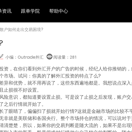
单资讯
跟单学院
帮助中心
 散户如何走出交易困境?
?
小编：Outrade外汇
阅读量：
281
投资，在你们看到外汇开户的广告的时候，经纪人给你推销的，
个市场。试问：你真的了解外汇投资的特点了么?
差异和优势，就不用再说了，这些东西遍地都是。我想说点深入
且止损很不好设置。
风险意识，都知道要设置止损。可是设了止损之后发现，账户交
了之后行情就开始了。
长了眼睛了，偏偏扫了损就开始行情?这就是金融市场的比较不
无非就是美联储和各国央行。整个市场持仓的情况，可以说对于
清清楚楚，所以，如果你的交易判断是随大流的，如果不是出现