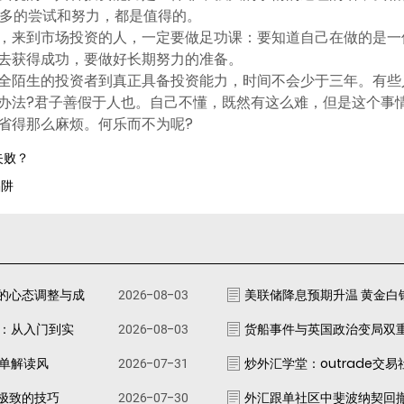
多的尝试和努力，都是值得的。
，来到市场投资的人，一定要做足功课：要知道自己在做的是一
去获得成功，要做好长期努力的准备。
全陌生的投资者到真正具备投资能力，时间不会少于三年。有些
办法?君子善假于人也。自己不懂，既然有这么难，但是这个事
省得那么麻烦。何乐而不为呢?
失败？
陷阱
的心态调整与成
2026-08-03
美联储降息预期升温 黄金白
南：从入门到实
2026-08-03
货船事件与英国政治变局双
跟单解读风
2026-07-31
炒外汇学堂：outrade交
极致的技巧
2026-07-30
外汇跟单社区中斐波纳契回