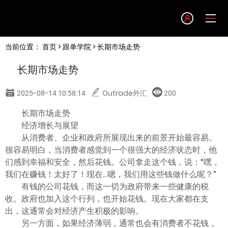
Language
当前位置：
首页
>
跟单学院
> 长期市场走势
English
长期市场走势
简体中文
2025-08-14 10:58:14
Outrade外汇
200
繁體中文
长期市场走势
经济增长与展望
从消费者、企业和政府所展现出来的前景开始最容易。
한글
很容易明白，当消费者感觉到一个很强大的经济状态时，他
们感到幸福和安全，然后花钱。公司拿走这个钱，说：“嘿，
日本語
我们在赚钱！太好了！现在...嗯，我们用这些钱做什么呢？”
有钱的公司花钱，而这一切为政府带来一些健康的税
收。政府也加入这个行列，也开始花钱。现在大家都在支
Tiếng việt
出，这通常会对经济产生积极的影响。
另一方面，如果经济薄弱，通常也会有消费者不花钱，