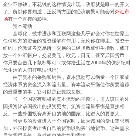
ไทย
企业不赚钱，不花钱的这种情况出现，政府就是唯一的开支
了。所以你要知道，正反两方面的经济前景可能会对
外汇市
场
有一个直接的影响。
资本流动
全球化，技术进步和互联网这些几乎都会对你在世界上
任何地方的资金的投资缓解有作用，无论你在哪里。投资于
纽约，伦敦证券交易所，交易的日经指数或恒生指数，或开
放一个外汇帐户，交易美元，欧元，日元，甚至异国货币，
你只要点击几下鼠标即可（或你给生活在2000年的侏罗纪时
代生活的人们打电话也行）。
由于资本的采购和销售，资本流动可以衡量一个国家或
经济体系的资金流入和流出量。资本流动平衡使你所要追踪
的最重要的事，它可以是正数或负数。
当一个国家有积极的资本流动的平衡时，进入该国的外
国投资比该国投出的投资更大。负资金流量平衡是直接相
反。一些外国投资离开目的地的国家，比进入的要更大。
当更多的投资进入一个国家时，因为该国的货币需求增
加，外国投资者出售自己的货币以购买当地货币。这种需求
导致货币升值。形成简单的供给和需求。