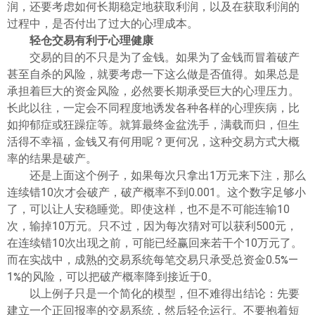
润，还要考虑如何长期稳定地获取利润，以及在获取利润的
过程中，是否付出了过大的心理成本。
轻仓交易有利于心理健康
交易的目的不只是为了金钱。如果为了金钱而冒着破产
甚至自杀的风险，就要考虑一下这么做是否值得。如果总是
承担着巨大的资金风险，必然要长期承受巨大的心理压力。
长此以往，一定会不同程度地诱发各种各样的心理疾病，比
如抑郁症或狂躁症等。就算最终金盆洗手，满载而归，但生
活得不幸福，金钱又有何用呢？更何况，这种交易方式大概
率的结果是破产。
还是上面这个例子，如果每次只拿出1万元来下注，那么
连续错10次才会破产，破产概率不到0.001。这个数字足够小
了，可以让人安稳睡觉。即使这样，也不是不可能连输10
次，输掉10万元。只不过，因为每次猜对可以获利500元，
在连续错10次出现之前，可能已经赢回来若干个10万元了。
而在实战中，成熟的交易系统每笔交易只承受总资金0.5%—
1%的风险，可以把破产概率降到接近于0。
以上例子只是一个简化的模型，但不难得出结论：先要
建立一个正回报率的交易系统，然后轻仓运行。不要抱着短