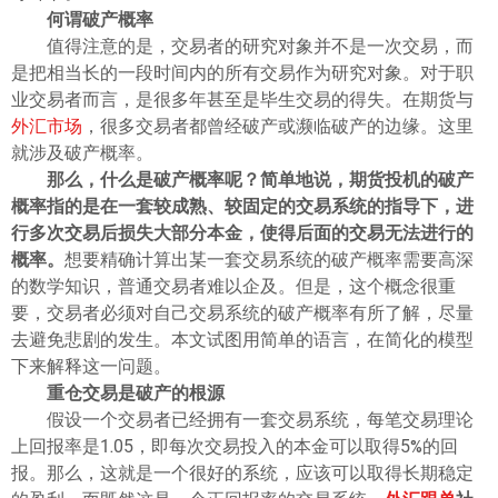
ไทย
何谓破产概率
值得注意的是，交易者的研究对象并不是一次交易，而
是把相当长的一段时间内的所有交易作为研究对象。对于职
业交易者而言，是很多年甚至是毕生交易的得失。在期货与
外汇市场
，很多交易者都曾经破产或濒临破产的边缘。这里
就涉及破产概率。
那么，什么是破产概率呢？简单地说，期货投机的破产
概率指的是在一套较成熟、较固定的交易系统的指导下，进
行多次交易后损失大部分本金，使得后面的交易无法进行的
概率。
想要精确计算出某一套交易系统的破产概率需要高深
的数学知识，普通交易者难以企及。但是，这个概念很重
要，交易者必须对自己交易系统的破产概率有所了解，尽量
去避免悲剧的发生。本文试图用简单的语言，在简化的模型
下来解释这一问题。
重仓交易是破产的根源
假设一个交易者已经拥有一套交易系统，每笔交易理论
上回报率是1.05，即每次交易投入的本金可以取得5%的回
报。那么，这就是一个很好的系统，应该可以取得长期稳定