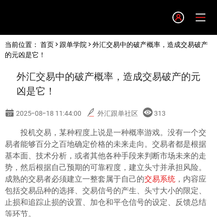
Language
当前位置：
首页
>
跟单学院
> 外汇交易中的破产概率，造成交易破产
English
的元凶是它！
外汇交易中的破产概率，造成交易破产的元
简体中文
凶是它！
繁體中文
2025-08-18 11:44:00
外汇跟单社区
313
投机交易，某种程度上说是一种概率游戏。没有一个交
한글
易者能够百分之百地确定价格的未来走向。交易者都是根据
基本面、技术分析，或者其他各种手段来判断市场未来的走
日本語
势，然后根据自己预期的可靠程度，建立头寸并承担风险。
成熟的交易者必须建立一整套属于自己的
交易系统
，内容应
包括交易品种的选择、交易信号的产生、头寸大小的限定、
Tiếng việt
止损和追踪止损的设置、加仓和平仓信号的设定、反馈总结
等环节。