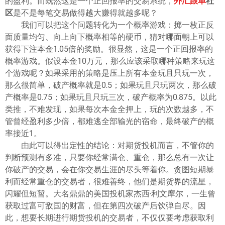
的盈利。而既然这是一个正回报率的交易系统，
外汇跟单
社
区
是不是每笔交易做得越大赚得就越多呢？
我们可以把这个问题转化为一个概率游戏：掷一枚正反
面质量均匀、向上向下概率相等的硬币，猜对哪面朝上可以
获得下注本金1.05倍的奖励。很显然，这是一个正回报率的
概率游戏。假设本金10万元，那么应该采取哪种策略来玩这
个游戏呢？如果采用的策略是压上所有本金玩且只玩一次，
那么很简单，破产概率就是0.5；如果玩且只玩两次，那么破
产概率是0.75；如果玩且只玩三次，破产概率为0.875。以此
类推，不难发现，如果每次本金全押上，玩的次数越多，不
管曾经盈利多少倍，都难逃全部输光的宿命，最终破产的概
率接近1。
由此可以得出定性的结论：对期货投机而言，不管你的
判断预测有多准，只要你经常满仓、重仓，那么总有一次让
你破产的交易，会在你交易生涯的尽头等着你。贪图短期暴
利而经常重仓的交易者，很难善终，他们是期货界的流星，
闪耀但短暂。大名鼎鼎的美国投机家杰西·利文摩尔，一生曾
获取过富可敌国的财富，但在第四次破产后饮弹自尽。因
此，想要长期进行期货投机的交易者，不仅仅要考虑获取利