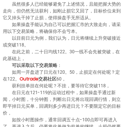
ไทย
虽然很多人已经能够避免了上述情况，且能把握大势的
走向，但仍然无法获利，如刚止损它又回了，目标价位未到
它又掉头干掉了止损，使得操盘手无所适从。
如果操盘手能认为自己可以把握汇市的大致走向，请采
用以下交易策略，将确保你不会亏本。
以目前日元为例，我们认为，日元将继续上升突破接近
或突破118。
在此之前，二十日均线122。30一线不会先被突破，在
此基础上，
可以采取以下交易策略
：
如周一开盘进了日元在120。50，止损定在何处呢？定
在122。
Outrade
交易社区
60，
获利挂单挂在何处呢？不挂，要等待它突破118，
在日元在121-119的运动过程中，如果操盘手通过新
闻，小时图，十分钟图，判断出日元将出现回调行情，则立
即平掉日元买单，回调到多少再进日元？不要限定它的目标
价，
如按小时图操作，通常回调五十点-100点即可再进入
了，再进入之后，仍要将此单做为前单的继续，止损仍然要