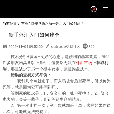
Language
当前位置：
首页
>
跟单学院
> 新手外汇入门如何建仓
English
新手外汇入门如何建仓
简体中文
2025-11-04 09:52:00
outrade交易社区
369
繁體中文
技术分析+资金+良好的心态，是获利的基本要素，虽然
许多朋友均具备以上条件，但仍然无法在
外汇市场
上
获取利
润
，那是缺少了另一个根本要素，就是操盘技术。
한글
错误的交易方式举例
：
1，获利几个点就逃了，而入场被套后就死等，所以称为
日本語
死等，就是因为它可能等到死，
等到死的概念是，1，资金少的，账户死掉了。2。资金
庞大的，会等一辈子，直到等到生命的结束。
Tiếng việt
2。第一次止损一次，第二次就加倍下单，这样如果连错
几次，可能就无法交易了。