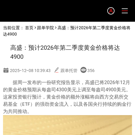
Language
当前位置：
首页
>
跟单学院
> 高盛：预计2026年第二季度黄金价格将
English
达4900
高盛：预计2026年第二季度黄金价格将达
简体中文
4900
繁體中文
2025-12-08 10:39:43
跟单托管
356
据周一发布的一份研究报告显示，高盛已将2026年12月
한글
的黄金价格预期从每盎司4300美元上调至每盎司4900美元。
这家投资银行预计，黄金价格的额外涨幅将由西方交易所交
日本語
易基金（ETF）的强劲资金流入，以及各国央行持续的购金行
为共同推动。
Tiếng việt