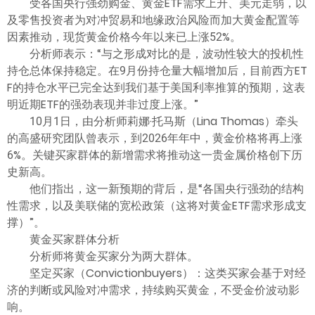
受各国央行强劲购金、黄金ETF需求上升、美元走弱，以
及零售投资者为对冲贸易和地缘政治风险而加大黄金配置等
因素推动，现货黄金价格今年以来已上涨52%。
分析师表示：“与之形成对比的是，波动性较大的投机性
持仓总体保持稳定。在9月份持仓量大幅增加后，目前西方ET
F的持仓水平已完全达到我们基于美国利率推算的预期，这表
明近期ETF的强劲表现并非过度上涨。”
10月1日，由分析师莉娜·托马斯（Lina Thomas）牵头
的高盛研究团队曾表示，到2026年年中，黄金价格将再上涨
6%。关键买家群体的新增需求将推动这一贵金属价格创下历
史新高。
他们指出，这一新预期的背后，是“各国央行强劲的结构
性需求，以及美联储的宽松政策（这将对黄金ETF需求形成支
撑）”。
黄金买家群体分析
分析师将黄金买家分为两大群体。
坚定买家（Convictionbuyers）：这类买家会基于对经
济的判断或风险对冲需求，持续购买黄金，不受金价波动影
响。