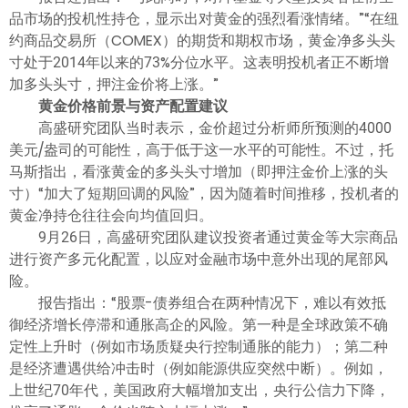
品市场的投机性持仓，显示出对黄金的强烈看涨情绪。”“在纽
约商品交易所（COMEX）的期货和期权市场，黄金净多头头
寸处于2014年以来的73%分位水平。这表明投机者正不断增
加多头头寸，押注金价将上涨。”
黄金价格前景与资产配置建议
高盛研究团队当时表示，金价超过分析师所预测的4000
美元/盎司的可能性，高于低于这一水平的可能性。不过，托
马斯指出，看涨黄金的多头头寸增加（即押注金价上涨的头
寸）“加大了短期回调的风险”，因为随着时间推移，投机者的
黄金净持仓往往会向均值回归。
9月26日，高盛研究团队建议投资者通过黄金等大宗商品
进行资产多元化配置，以应对金融市场中意外出现的尾部风
险。
报告指出：“股票-债券组合在两种情况下，难以有效抵
御经济增长停滞和通胀高企的风险。第一种是全球政策不确
定性上升时（例如市场质疑央行控制通胀的能力）；第二种
是经济遭遇供给冲击时（例如能源供应突然中断）。例如，
上世纪70年代，美国政府大幅增加支出，央行公信力下降，