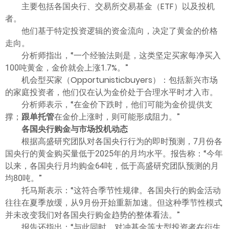
主要包括各国央行、交易所交易基金（ETF）以及投机
者。
他们基于特定投资逻辑的资金流向，决定了黄金的价格
走向。
分析师指出，“一个经验法则是，这类坚定买家每净买入
100吨黄金，金价就会上涨1.7%。”
机会型买家（Opportunisticbuyers）：包括新兴市场
的家庭投资者，他们仅在认为金价处于合理水平时才入市。
分析师表示，“在金价下跌时，他们可能为金价提供支
撑；
跟单托管
在金价上涨时，则可能形成阻力。”
各国央行购金与市场投机动态
根据高盛研究团队对各国央行行为的即时预测，7月份各
国央行的黄金购买量低于2025年的月均水平。报告称：“今年
以来，各国央行月均购金64吨，低于高盛研究团队预测的月
均80吨。”
托马斯表示：“这符合季节性规律。各国央行的购金活动
往往在夏季放缓，从9月份开始重新加速。但这种季节性模式
并未改变我们对各国央行购金趋势的整体看法。”
报告还指出：“与此同时，对冲基金等大型投资者在衍生