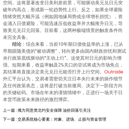
空间。这将显著改变日美利差前景，可能驱动美元兑日元突
破年内高点，形成新一轮趋势性上行。反之，如果全球避险
情绪突然大幅升温（例如因地缘局势或全球增长担忧），资
金涌入日债避险，可能迅速压低收益率并大幅推升日元，导
致美元兑日元回落。目前看，这两种极端情景的触发条件尚
未完全具备。
结论
：综合来看，当前10年期日债收益率的上涨，已从
早期跟随美债的“被动调整”，转向更多由国内财政担忧和测试
央行政策底线驱动的“主动上行”。这使其对日元的影响力增
强。短期来看，收益率触及2%关口的尝试将成为市场焦点，
其结果将直接决定美元兑日元能否打开上行空间。
Outrade
外汇平台认为，交易者需密切关注日本央行未来的操作细节
及任何政策表态，这将是打破当前僵局、决定下一阶段方向
的关键砝码。市场在年末的谨慎情绪中，正进行一场关于日
本货币政策未来路径的激烈博弈。
上一篇 : 俄方同意类北约安全保障 油价回落引关注
下一篇 : 交易系统核心要素：对象、进场、止损与资金管理