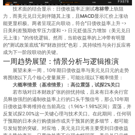
技术面的结合显示：日债收益率正测试
布林带
上轨阻
力，而美元兑日元则伴随其上涨，且
MACD
显示汇价上涨动
能更显积极。两者呈现正向联动，符合“日债收益率上升 ->
日美利差预期收窄压力缓和 -> 日元贬值压力增加（美元兑日
元上涨）”的传统逻辑。然而，当前收益率的上冲带有明显
的“测试政策底线”和“财政担忧”色彩，其持续性与央行反应将
成为下一阶段联动的关键。
一周趋势展望：情景分析与逻辑推演
展望未来一周，10年期日债收益率与美元兑日元的走势
将围绕以下几个核心变量展开，可能出现以下概率情景：
大概率情景（基准情景）：高位震荡，试探2%关口
若市场对日本财政扩张的担忧持续，且未有日本央行官
员释放强烈的遏制收益率上行的口头干预信号，那么10年期
日债收益率将维持在当前高位（1.96%-1.98%区间）震荡，并
反复试探2.00%这一关键心理与技术关口。在此期间，任何弱
于预期的日本央行购债操作或关于预算的更多细节，都可能
引发短暂的突破。对应地，美元兑日元将主要受到日债收益