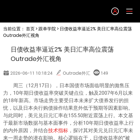
Language
当前位置：
首页
>
跟单学院
> 日债收益率逼近2% 美日汇率高位震荡
English
Outrade外汇视角
日债收益率逼近2% 美日汇率高位震荡
简体中文
Outrade外汇视角
繁體中文
2026-06-11 10:18:24
Outrade外汇
149
周三（12月17日），日本国债市场面临明显的抛售压
한글
力，10年期日债收益率突破关键点位，触及2007年6月以来
的18年新高。市场走势主要受日本未来扩大债券发行的担
日本語
忧，以及日本央行购债操作结果意外低于预期等因素影响。
与此同时，美元兑日元汇率在155.50附近震荡上行。本文基
于最新市场数据与基本面事件，分析10年期日债收益率上行
Tiếng việt
的内外原因，并结合
技术指标
，探讨其对美元兑日元汇率未
来一周走势的潜在影响。核心逻辑在于，日债收益率的“被