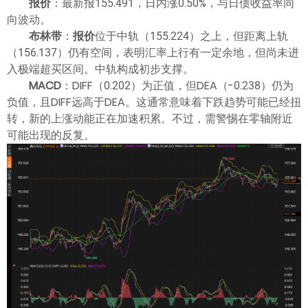
报价
：最新报155.491，日内涨0.50%，与日债收益率同
向波动。
布林带
：
报价
位于中轨（155.224）之上，但距离上轨
（156.137）仍有空间，表明汇率上行有一定余地，但尚未进
入极端超买区间。中轨构成初步支撑。
MACD
：DIFF（0.202）为正值，但DEA（-0.238）仍为
负值，且DIFF远高于DEA。这通常意味着下跌趋势可能已经扭
转，新的上涨动能正在加速积累。不过，需警惕在零轴附近
可能出现的反复。