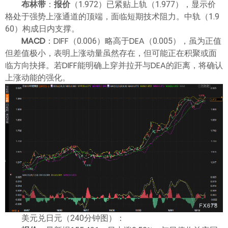
布林带
：
报价
（1.972）已紧贴上轨（1.977），显示价
格处于强势上涨通道的顶端，面临短期技术阻力。中轨（1.9
60）构成日内支撑。
MACD
：DIFF（0.006）略高于DEA（0.005），虽为正值
但差值极小，表明上涨动量虽然存在，但可能正在积聚或面
临方向抉择。若DIFF能明确上穿并拉开与DEA的距离，将确认
上涨动能的强化。
美元兑日元（240分钟图）：