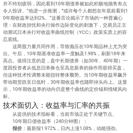
并不特别疲弱，因此看到10年期债券被如此积极地抛售有点
令人惊讶。”他进一步推测，“或许每个人都想在年底前看到1
0年期收益率达到2%。”这番言论揭示了市场的一种普遍心
理：在财政担忧和央行操作边际变化的刺激下，交易员正主
动测试日本央行对收益率曲线控制（YCC）政策实质上的容
忍底线。
这两股力量共同作用，导致抛压在10年期品种上尤为突
出。午后，10年期基准收益率一度触及1.98%，刷新18年来
高点。值得注意的是，盘中长期债券（如30年、40年期）一
度因投资者从低息旧券换仓至高息新券的操作而获得买盘，
但这种技术性调整未能扭转整体颓势。当10年期收益率飙升
带动期货跌至日低时，30年期收益率也随即掉头向上。这显
示，10年期收益率的动向仍是整个曲线的定价锚和情绪风向
标。
技术面切入：收益率与汇率的共振
从提供的技术指标看，当前市场正处于关键节点。
10年期日债收益率（240分钟图）：
报价
：最新报1.972%，日内上涨1.08%，动能强劲。