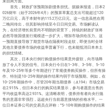
来自两方面。
首先，财政扩张预期加剧债务担忧。据媒体报道，日本2
026财年（始于2026年4月）的预算草案总支出可能超过120
万亿日元，高于本财年的115.2万亿日元。这一信息虽然在周
二晚间传出，但其影响持续至今日日间交易。市场解读认
为，在经济增长前景尚不明朗的背景下，持续的财政扩张将
必然导致国债发行规模进一步扩大，增加市场供给压力。这
一预期直接导致了期货市场在隔夜时段走软，即便当时全球
其他主要债券市场的收益率普遍下行，也未能抵消日本本土
的担忧情绪。
其次，日本央行例行购债操作结果意外疲软，向市场释
放了令人不安的信号。日本央行今日在1-3年、3-5年、5-10
年及10-25年等多个年期进行了常规债券购买操作，但所有操
作、特别是10-25年期的操作结果均弱于市场预期。例如，在
10-25年期操作中，尽管20年期当期债券（JL194）市场交易
在2.915%，但日本央行的购买结果显示，参与者愿意出售的
平均收益率高达2.931%。这清晰表明，债券持有者向央行抛
售的意愿非常强烈，远超央行当前愿意接纳的价格水平。一
位日本证券公司的交易员点评称：“5-10年期购债操作的结果