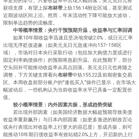
率走势的牵引。只要收益率不出现大幅回落，美元兑日元将
获得支撑，有望上探
布林带
上轨156.14附近区域，甚至测试
近期波动区间上沿。然而，年末流动性下降可能放大波动，
限制单边趋势的流畅度。
中等概率情景：央行干预预期升温，收益率与汇率回调
如果10年期收益率迅速且坚决地突破2.0%，或日元汇率
出现无序贬值迹象（如美元兑日元急速冲向157-158区
域），市场对日本央行采取行动（包括加大购债力度或进行
固定利率购债操作）的预期将急剧升温。在此预期下，部分
空头回补可能推动收益率从高点回落。美元兑日元也将随之
调整，下方关键支撑看向
布林带
中轨155.22及前期密集交易
区。本周收盘前部分账户的“逢低买入”操作已显示，在市场大
幅波动后，一些机构认为当前收益率水平已具备一定配置价
值。
较小概率情景：内外因素共振，形成趋势突破
若出现外部因素（如美国经济数据大幅超预期导致美债
收益率重新飙升）与日本内部因素（如更多激进的财政言论
或央行表现出对收益率上行更大的容忍度）形成共振，则可
能推动10年期日债收益率有效站稳2.0%上方，开启新的上行