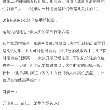
果第二次回撤由五段组成，那么破五浪顶形成新升浪的可能
性就非常大！（这最后一种情况是我们最需要关注的！）
B浪右肩a-b-c,轻仓快手捕长阳；
这句话的图是上面大图的第五行第六格；
它的意思很简单，如果A浪由5段组成，基本已经确定后面只
是B浪反弹，不太可能创出新高（在江恩的波浪观中，B浪有
时候也会创新高），大的升浪已经走完，可以以较轻的仓位
去抢一下反弹，但切记要快进快出，这个时候的阳线一般比
较长，但持续时间短（因为主力要引诱人在高位接盘），比
较适合短线高手操作！
口诀三：
无论直三与斜三，浪型间隔皆3-3；