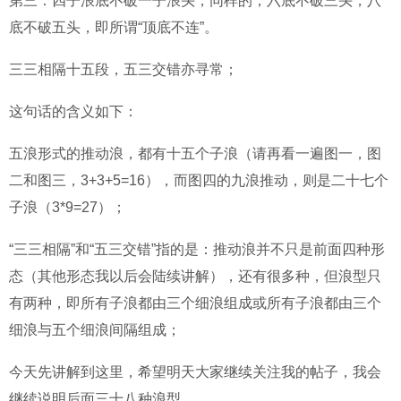
第三：四子浪底不破一子浪头，同样的，六底不破三头，八
底不破五头，即所谓“顶底不连”。
三三相隔十五段，五三交错亦寻常；
这句话的含义如下：
五浪形式的推动浪，都有十五个子浪（请再看一遍图一，图
二和图三，3+3+5=16），而图四的九浪推动，则是二十七个
子浪（3*9=27）；
“三三相隔”和“五三交错”指的是：推动浪并不只是前面四种形
态（其他形态我以后会陆续讲解），还有很多种，但浪型只
有两种，即所有子浪都由三个细浪组成或所有子浪都由三个
细浪与五个细浪间隔组成；
今天先讲解到这里，希望明天大家继续关注我的帖子，我会
继续说明后面三十八种浪型。