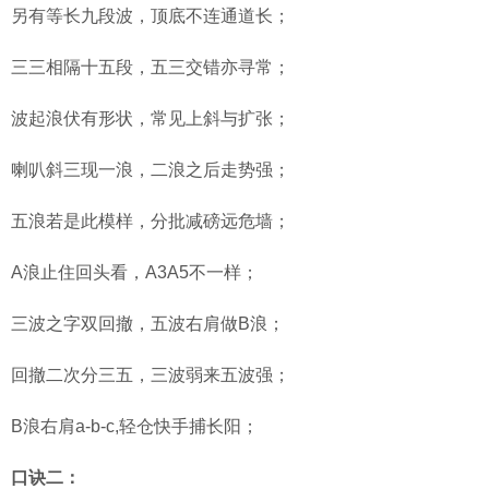
另有等长九段波，顶底不连通道长；
三三相隔十五段，五三交错亦寻常；
波起浪伏有形状，常见上斜与扩张；
喇叭斜三现一浪，二浪之后走势强；
五浪若是此模样，分批减磅远危墙；
A浪止住回头看，A3A5不一样；
三波之字双回撤，五波右肩做B浪；
回撤二次分三五，三波弱来五波强；
B浪右肩a-b-c,轻仓快手捕长阳；
口诀二：