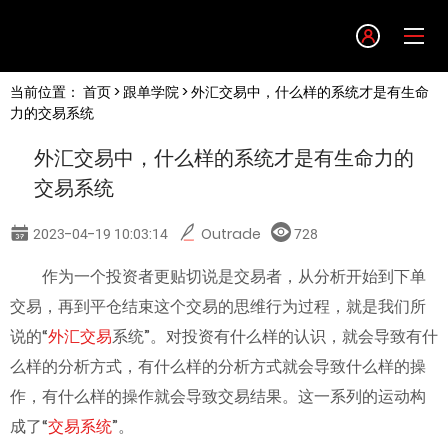
Language
当前位置：
首页
>
跟单学院
> 外汇交易中，什么样的系统才是有生命
English
力的交易系统
外汇交易中，什么样的系统才是有生命力的
简体中文
交易系统
繁體中文
2023-04-19 10:03:14
Outrade
728
作为一个投资者更贴切说是交易者，从分析开始到下单
한글
交易，再到平仓结束这个交易的思维行为过程，就是我们所
说的“
外汇交易
系统”。对投资有什么样的认识，就会导致有什
日本語
么样的分析方式，有什么样的分析方式就会导致什么样的操
作，有什么样的操作就会导致交易结果。这一系列的运动构
Tiếng việt
成了“
交易系统
”。