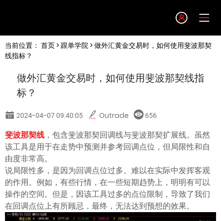
Language
当前位置：
首页
>
跟单学院
> 做外汇黄金交易时，如何使用斐波那契
English
线指标？
做外汇黄金交易时，如何使用斐波那契线指
简体中文
标？
繁體中文
2024-04-07 09:40:05
Outrade
656
斐波那契线
，包含斐波那契回调线与斐波那契扩展线。虽然
한글
该工具是用于在走势中预测并参考回调点位，但局限性和自
由度非常高。
日本語
说局限性多，是因为回调点位过多。难以在实际中发挥客观
的作用。例如，有些行情，在一些短期趋势上，明明有可以
操作的空间。但是，因该工具过多的点位限制，导致了我们
Tiếng việt
在回调点位上有所顾忌，最终，无法达到预想的效果。