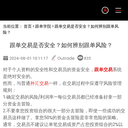
Language
当前位置：
首页
>
跟单学院
> 跟单交易是否安全？如何辨别跟单风
English
险？
跟单交易是否安全？如何辨别跟单风险？
简体中文
2024-08-01 10:11:17
Outrade
835
繁體中文
对于个人资料的安全性和交易员的资金安全，
跟单交易
系统
是绝对安全的。
한글
然而，与普通
外汇交易
一样，在交易过程中应遵守风险管理
规则：
1.确定交易的风险/利润率—每位交易员都已经准备好拿一部
日本語
分资金去冒险。
2.不要拿您投资组合的很大一部分去冒险，即使一些成功的交
Tiếng việt
易员这样做了。拿您50%的资金去冒险是非常危险的策略。
通常，交易员不建议让单笔交易或资产占您投资组合的2%以