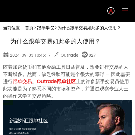
Language
当前位置：
首页
>
跟单学院
> 为什么跟单交易如此多的人使用？
English
为什么跟单交易如此多的人使用？
简体中文
2024-09-03 10:46:17
Outrade
827
繁體中文
随着加密货币和其他金融工具日益普及，想要进行交易的人
不断增多。然而，缺乏经验可能是个很大的障碍 — 因此需要
进行
跟单交易
。
Outrade跟单社区
上的许多新手交易员使用
한글
此功能是为了熟悉不同的市场和资产，并通过观察专业人士
的操作来学习交易策略。
日本語
Tiếng việt