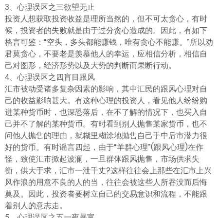
3、心理误区之三欲望无止
投资人想获取投资收益是理所当然的，但不可太贪心，有时
候，投资者的失败就是由于过分贪心造成的。因此，有如下
格言可鉴：“空头，多头都能赚钱，唯有贪心不能赚。”所以劝
君莫贪心，不要老是羡慕他人的幸运，应相信分析，相信自
己对图形，经济形势以及大势的判断而果断行动。
4、心理误区之四盲目跟风
汇市被动受诸多复杂因素的影响，其中汇民的跟风心理对自
己的收益影响甚大。有这种心理的投资人，看见他人纷纷购
进某种货币时，也深恐落后，在不了解的情况下，也买入自
己并不了解的某种货币。有时看到别人抛售某家货币，也不
问他人抛售的理由，就糊里糊涂地抛售自己手中后市潜力很
好的货币。有时谣言四起，由于“羊群心理”(跟风心理)在作
怪，致使汇市掀起波澜，一旦群体跟风抛售，市场供求失
衡，供大于求，汇市一泄千丈?这样往往会上那些在汇市上兴
风作浪的用意不良的人的当，往往会被这些人所吞没而后悔
莫及。因此，投资者要树立自己的交易意识和流程，不能跟
着别人的意志走。
5、心理误区之五一夜暴富