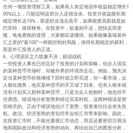
任何一项投资理财工具，如果有人肯定地说年收益稳定增长1
00%以上，只能说明这部分人还很业余。投资月收益能长期
稳定增长达10%，那是职业顶尖高手，如果能更高那就是如
巴菲特，彼得林奇。在投资中，欲速则不达，想快反而变
慢，龟兔赛跑的道理，大家都应该懂得。如果能像嘉瑞基外
汇之星的“嘉100”一样能控制好风险，保持长期稳定的获利，
那是外汇投资人的正道。
6、心理误区之六犹豫不决，贻误战机
一些投资人事先已经定好了投资的计划和策略，但步入现实
的某种货币市场时，却被外界的环境所左右。例如，预先决
定当某种货币价格继续下跌时就立即买进，但一看市场，众
人都在抛售，他买某种货币的手又缩了回来。也有人根本就
没有计划买入那种某种货币，只是当众人抢购时，他也经不
住诱惑。错误地分析形势和错过买卖时机，这两种错误是密
切相关的。正由于错误地估计了形势，投资者往往会坐失良
机。政治、经济形势的变化经常会给汇市带来影响。因此，
在投资汇市时，不能光重视汇市动态，而且还要密切注视当
地和国际政治和经济形势的动向。再结合自己的图形分析，