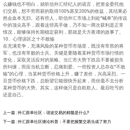
么赚钱也不明白，就听信外汇经纪人的谣言，把资金委托他
们交易，想不劳而获的取得100%甚至200%的收益，其结果必
然会血本无归。还有些人，听信外汇市场上到处“喊单”的传说
中的顶尖高手，跟着这些高手做，乃不知一两次获利是正常
情况，能够保持长期稳定获利，那就是天方夜谭的故事了。
10、心理误区之十不敢输
在充满竞争，充满风险的某种货币市场里，既没有常胜的将
军，也没有常败的士兵。关键是要随着某种货币市场行情的
变化，采取灵活应对的策略。当汇市大势下跌且不要被损失
所纠缠，而应当机立断，忍痛割爱。一些投资人总存在“不敢
输”的心理，当某种货币价格上升，赚了差价，兴高采烈。一
旦货币价格下跌，总盼望它能很快升起来，而丝毫不去分析
某种货币的大势。其实，这样做只是自欺欺人。最后吃亏的
还是自己。
上一篇 : 外汇跟单社区：谐波交易的精髓是什么?
下一篇 : 外汇跟单社区缠论科普：不要把频繁交易当成了努力