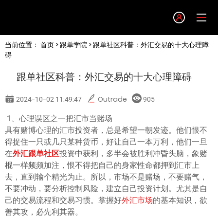
Language
当前位置：
首页
>
跟单学院
> 跟单社区科普：外汇交易的十大心理障
English
碍
跟单社区科普：外汇交易的十大心理障碍
简体中文
2024-10-02 11:49:47
Outrade
905
繁體中文
1、心理误区之一把汇市当赌场
具有赌博心理的汇市投资者，总是希望一朝发迹。他们恨不
한글
得捉住一只或几只某种货币，好让自己一本万利，他们一旦
在
外汇跟单社区
投资中获利，多半会被胜利冲昏头脑，象赌
棍一样频频加注，恨不得把自己的身家性命都押到汇市上
日本語
去，直到输个精光为止。所以，市场不是赌场，不要赌气，
不要冲动，要分析控制风险，建立自己投资计划。尤其是自
Tiếng việt
己的交易流程和交易习惯。掌握好
外汇市场
的基本知识，欲
善其攻，必先利其器。