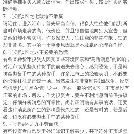
准确地捕捉买入或卖出信号。作出该买时买，该卖时卖的实
际行动。
7、心理误区之七敢输不敢赢
请记住，进入汇市，首先应当自信。很多人往往他们能判断
当时市场走势的高、低价位。并且很自信地向别人宣告，但
是他们却不曾获利。许多投资人，往往赚的非常有限，蚀的
却非常多。其中的一个重要原因就是不敢赢的心理在作怪。
8、心理误区之八不必要的恐慌
有些某种货币投资人因受某些环境因素和“马路消息”的影响，
对汇市或某些某种货币的前途失去信心，感到恐慌，于是就
拼命抛售手中的某种货币。许多汇市上的经验表明，不必要
的恐慌往往是虚惊一场。当然发生在非常时期(如战争、经济
危机等)似乎是在情理之中。但在一般的情况下，汇市是没有
庄家的市场，所以，作为投资者，要在不利消息面前保持镇
定，仔细分析消息的可靠性。尚若证明确有其事的话。还要
看这种消息所产生的影响是长久性的，还是暂时的，若是后
者，也没有必要抛出手中的某种货币。
9、心理误区之九不劳而获
有些投资者自己对于外汇知识了解甚少，甚至连外汇市场怎