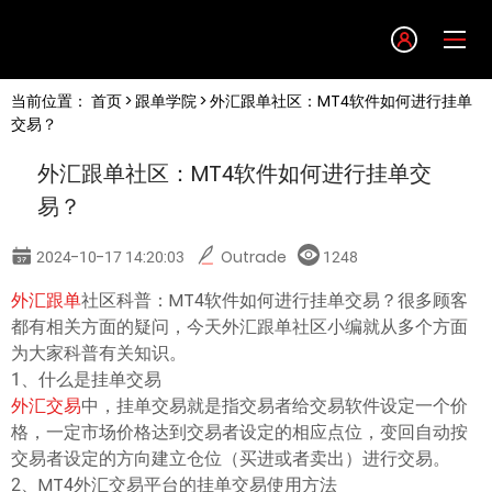
Language
当前位置：
首页
>
跟单学院
> 外汇跟单社区：MT4软件如何进行挂单
English
交易？
外汇跟单社区：MT4软件如何进行挂单交
简体中文
易？
繁體中文
2024-10-17 14:20:03
Outrade
1248
外汇跟单
社区科普：MT4软件如何进行挂单交易？很多顾客
한글
都有相关方面的疑问，今天
外汇跟单社区
小编就从多个方面
为大家科普有关知识。
日本語
1、什么是挂单交易
外汇交易
中，挂单交易就是指交易者给交易软件设定一个价
格，一定市场价格达到交易者设定的相应点位，变回自动按
Tiếng việt
交易者设定的方向建立仓位（买进或者卖出）进行交易。
2、MT4外汇交易平台的挂单交易使用方法