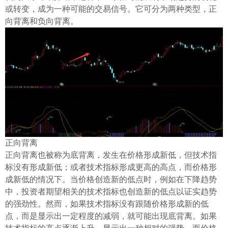
ไทย
或转变，成为一种可能的交易信号。它可分为两种类型，正
向背离和负向背离。
正向背离
正向背离也被称为底背离，发生在价格形成新低，但技术指
标没有形成新低；或者技术指标形成更高的高点，而价格形
成新低的情况下。当价格创造新的低点时，例如在下降趋势
中，投资者期望相关的技术指标也创造新的低点以证实趋势
的强劲性。然而，如果技术指标没有跟随价格形成新的低
点，而是显示出一定程度的减弱，就可能出现底背离。如果