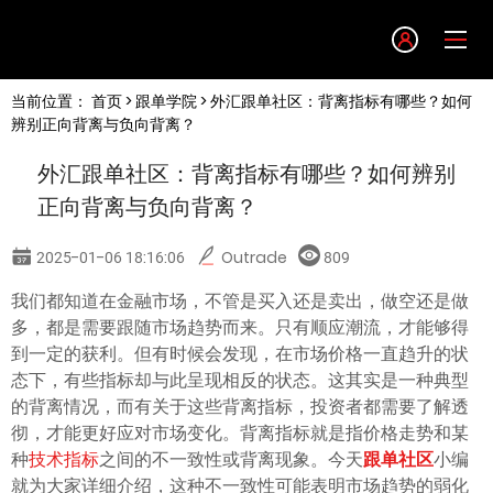
Language
当前位置：
首页
>
跟单学院
> 外汇跟单社区：背离指标有哪些？如何
English
辨别正向背离与负向背离？
外汇跟单社区：背离指标有哪些？如何辨别
简体中文
正向背离与负向背离？
繁體中文
2025-01-06 18:16:06
Outrade
809
我们都知道在金融市场，不管是买入还是卖出，做空还是做
한글
多，都是需要跟随市场趋势而来。只有顺应潮流，才能够得
到一定的获利。但有时候会发现，在市场价格一直趋升的状
日本語
态下，有些指标却与此呈现相反的状态。这其实是一种典型
的背离情况，而有关于这些背离指标，投资者都需要了解透
彻，才能更好应对市场变化。背离指标就是指价格走势和某
Tiếng việt
种
技术指标
之间的不一致性或背离现象。今天
跟单社区
小编
就为大家详细介绍，这种不一致性可能表明市场趋势的弱化