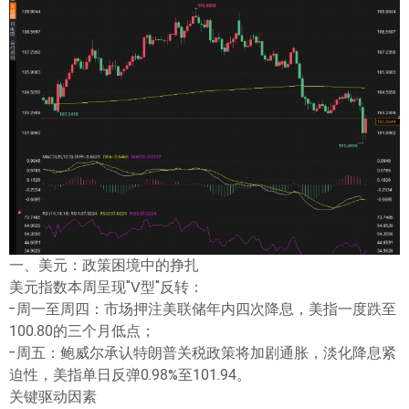
ไทย
一、美元：政策困境中的挣扎
美元指数本周呈现"V型"反转：
-周一至周四：市场押注美联储年内四次降息，美指一度跌至
100.80的三个月低点；
-周五：鲍威尔承认特朗普关税政策将加剧通胀，淡化降息紧
迫性，美指单日反弹0.98%至101.94。
关键驱动因素