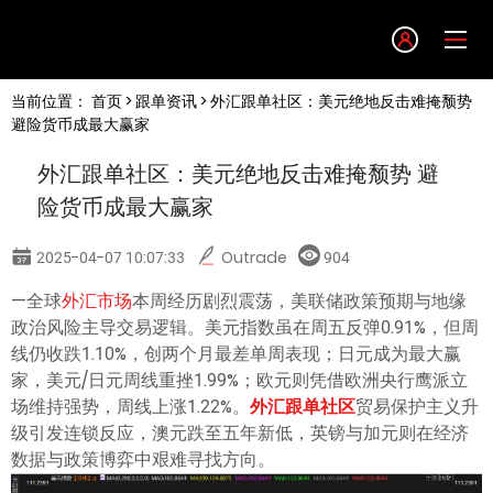
Language
当前位置：
首页
>
跟单资讯
> 外汇跟单社区：美元绝地反击难掩颓势
English
避险货币成最大赢家
外汇跟单社区：美元绝地反击难掩颓势 避
简体中文
险货币成最大赢家
繁體中文
2025-04-07 10:07:33
Outrade
904
—全球
外汇市场
本周经历剧烈震荡，美联储政策预期与地缘
한글
政治风险主导交易逻辑。美元指数虽在周五反弹0.91%，但周
线仍收跌1.10%，创两个月最差单周表现；日元成为最大赢
日本語
家，美元/日元周线重挫1.99%；欧元则凭借欧洲央行鹰派立
场维持强势，周线上涨1.22%。
外汇跟单社区
贸易保护主义升
级引发连锁反应，澳元跌至五年新低，英镑与加元则在经济
Tiếng việt
数据与政策博弈中艰难寻找方向。