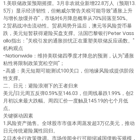
1.美联储政策预期摇摆。3月非农就业新增22.8万人（预期13.
5万）显示经济韧性，但鲍威尔警告关税可能导致"通胀上升
与增长放缓并存"，市场对6月降息概率从70%回落至50%。
2.贸易战冲击流动性。贸易局势升温后，澳元等风险货币暴
跌，美元短暂获得避险买盘支撑。法国巴黎银行Peter Vass
allo指出："关税引发的通胀担忧正在重塑美联储反应函数。"
机构观点
-Nationwide：维持美联储四季度才降息的预测，认为"通胀
粘性将限制政策宽松空间"；
-高盛：美元短期可能测试100关口，但地缘风险或提供阶段
性支撑。
二、日元：避险浪潮下的王者归来
美元/日元周五反弹0.59%至146.03，但周线暴跌1.99%，创2
月初以来最大跌幅。周四汇价一度触及145.19的七个月低
点。
关键驱动因素
1.风险资产抛售。全球股市市值本周蒸发超3万亿美元，推动
日元传统避险属性回归。
2.日本央行政策微调。市场传闻央行可能缩减国债购买规模，