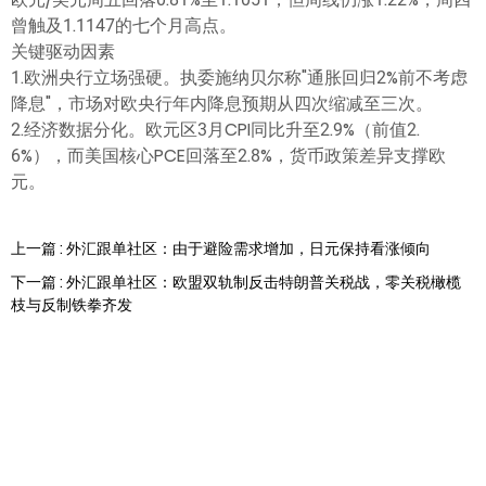
曾触及1.1147的七个月高点。
关键驱动因素
1.欧洲央行立场强硬。执委施纳贝尔称"通胀回归2%前不考虑
降息"，市场对欧央行年内降息预期从四次缩减至三次。
2.经济数据分化。欧元区3月CPI同比升至2.9%（前值2.
6%），而美国核心PCE回落至2.8%，货币政策差异支撑欧
元。
上一篇 : 外汇跟单社区：由于避险需求增加，日元保持看涨倾向
下一篇 : 外汇跟单社区：欧盟双轨制反击特朗普关税战，零关税橄榄
枝与反制铁拳齐发