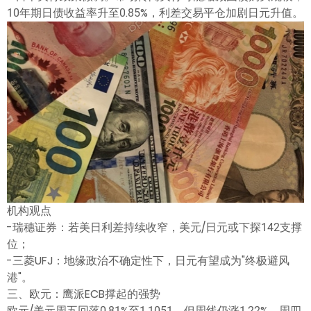
10年期日债收益率升至0.85%，利差交易平仓加剧日元升值。
机构观点
-瑞穗证券：若美日利差持续收窄，美元/日元或下探142支撑
位；
-三菱UFJ：地缘政治不确定性下，日元有望成为"终极避风
港"。
三、欧元：鹰派ECB撑起的强势
欧元/美元周五回落0.81%至1.1051，但周线仍涨1.22%，周四