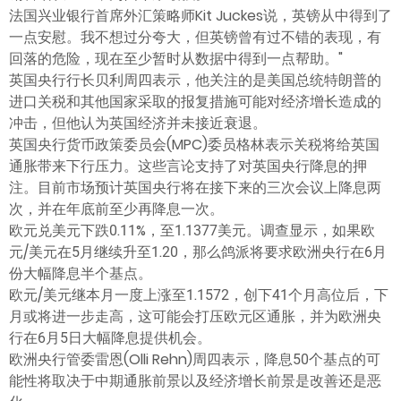
法国兴业银行首席外汇策略师Kit Juckes说，英镑从中得到了
一点安慰。我不想过分夸大，但英镑曾有过不错的表现，有
回落的危险，现在至少暂时从数据中得到一点帮助。"
英国央行行长贝利周四表示，他关注的是美国总统特朗普的
进口关税和其他国家采取的报复措施可能对经济增长造成的
冲击，但他认为英国经济并未接近衰退。
英国央行货币政策委员会(MPC)委员格林表示关税将给英国
通胀带来下行压力。这些言论支持了对英国央行降息的押
注。目前市场预计英国央行将在接下来的三次会议上降息两
次，并在年底前至少再降息一次。
欧元兑美元下跌0.11%，至1.1377美元。调查显示，如果欧
元/美元在5月继续升至1.20，那么鸽派将要求欧洲央行在6月
份大幅降息半个基点。
欧元/美元继本月一度上涨至1.1572，创下41个月高位后，下
月或将进一步走高，这可能会打压欧元区通胀，并为欧洲央
行在6月5日大幅降息提供机会。
欧洲央行管委雷恩(Olli Rehn)周四表示，降息50个基点的可
能性将取决于中期通胀前景以及经济增长前景是改善还是恶