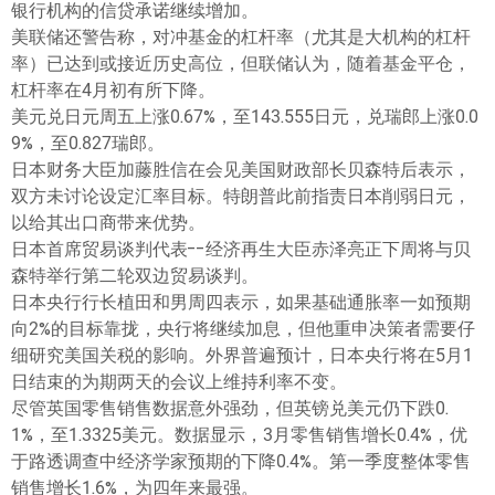
银行机构的信贷承诺继续增加。
美联储还警告称，对冲基金的杠杆率（尤其是大机构的杠杆
率）已达到或接近历史高位，但联储认为，随着基金平仓，
杠杆率在4月初有所下降。
美元兑日元周五上涨0.67%，至143.555日元，兑瑞郎上涨0.0
9%，至0.827瑞郎。
日本财务大臣加藤胜信在会见美国财政部长贝森特后表示，
双方未讨论设定汇率目标。特朗普此前指责日本削弱日元，
以给其出口商带来优势。
日本首席贸易谈判代表--经济再生大臣赤泽亮正下周将与贝
森特举行第二轮双边贸易谈判。
日本央行行长植田和男周四表示，如果基础通胀率一如预期
向2%的目标靠拢，央行将继续加息，但他重申决策者需要仔
细研究美国关税的影响。外界普遍预计，日本央行将在5月1
日结束的为期两天的会议上维持利率不变。
尽管英国零售销售数据意外强劲，但英镑兑美元仍下跌0.
1%，至1.3325美元。数据显示，3月零售销售增长0.4%，优
于路透调查中经济学家预期的下降0.4%。第一季度整体零售
销售增长1.6%，为四年来最强。