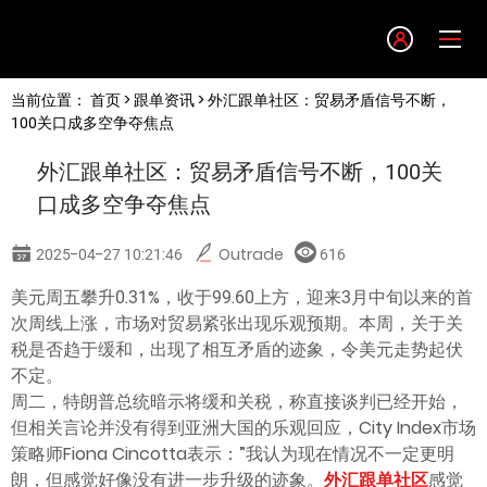
Language
当前位置：
首页
>
跟单资讯
> 外汇跟单社区：贸易矛盾信号不断，
English
100关口成多空争夺焦点
外汇跟单社区：贸易矛盾信号不断，100关
简体中文
口成多空争夺焦点
繁體中文
2025-04-27 10:21:46
Outrade
616
美元周五攀升0.31%，收于99.60上方，迎来3月中旬以来的首
한글
次周线上涨，市场对贸易紧张出现乐观预期。本周，关于关
税是否趋于缓和，出现了相互矛盾的迹象，令美元走势起伏
日本語
不定。
周二，特朗普总统暗示将缓和关税，称直接谈判已经开始，
但相关言论并没有得到亚洲大国的乐观回应，City Index市场
Tiếng việt
策略师Fiona Cincotta表示：”我认为现在情况不一定更明
朗，但感觉好像没有进一步升级的迹象。
外汇跟单社区
感觉