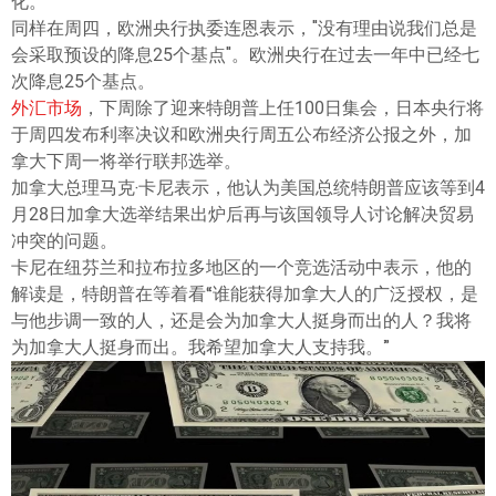
化。
同样在周四，欧洲央行执委连恩表示，"没有理由说我们总是
会采取预设的降息25个基点"。欧洲央行在过去一年中已经七
次降息25个基点。
外汇市场
，下周除了迎来特朗普上任100日集会，日本央行将
于周四发布利率决议和欧洲央行周五公布经济公报之外，加
拿大下周一将举行联邦选举。
加拿大总理马克·卡尼表示，他认为美国总统特朗普应该等到4
月28日加拿大选举结果出炉后再与该国领导人讨论解决贸易
冲突的问题。
卡尼在纽芬兰和拉布拉多地区的一个竞选活动中表示，他的
解读是，特朗普在等着看“谁能获得加拿大人的广泛授权，是
与他步调一致的人，还是会为加拿大人挺身而出的人？我将
为加拿大人挺身而出。我希望加拿大人支持我。”