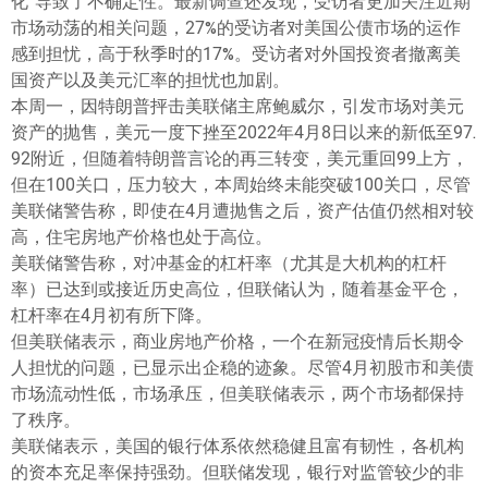
化”导致了不确定性。最新调查还发现，受访者更加关注近期
市场动荡的相关问题，27%的受访者对美国公债市场的运作
感到担忧，高于秋季时的17%。受访者对外国投资者撤离美
国资产以及美元汇率的担忧也加剧。
本周一，因特朗普抨击美联储主席鲍威尔，引发市场对美元
资产的抛售，美元一度下挫至2022年4月8日以来的新低至97.
92附近，但随着特朗普言论的再三转变，美元重回99上方，
但在100关口，压力较大，本周始终未能突破100关口，尽管
美联储警告称，即使在4月遭抛售之后，资产估值仍然相对较
高，住宅房地产价格也处于高位。
美联储警告称，对冲基金的杠杆率（尤其是大机构的杠杆
率）已达到或接近历史高位，但联储认为，随着基金平仓，
杠杆率在4月初有所下降。
但美联储表示，商业房地产价格，一个在新冠疫情后长期令
人担忧的问题，已显示出企稳的迹象。尽管4月初股市和美债
市场流动性低，市场承压，但美联储表示，两个市场都保持
了秩序。
美联储表示，美国的银行体系依然稳健且富有韧性，各机构
的资本充足率保持强劲。但联储发现，银行对监管较少的非