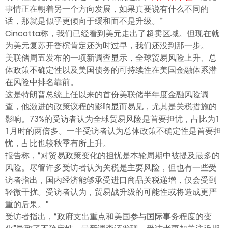
ไทย
事情正在朝着另一个方向发展，如果真要说有什么不同的
话，那就是似乎更倾向于缓和而不是升级。”
Cincotta称，我们已经看到美元走出了超卖区域。但现在就
为美元复苏开香槟肯定还为时过早，我们还没到那一步。
美联储周五发布的一项新调查显示，全球贸易风险上升、总
体政策不确定性以及美国债务的可持续性在美国金融体系潜
在风险中排名靠前。
这是特朗普总统上任以来的首份美联储半年度金融风险调
查，他激进的政策议程的影响显而易见，尤其是关税措施的
影响。73%的受访者认为全球贸易风险是首要担忧，占比为1
1月时的两倍多。一半受访者认为总体政策不确定性是首要担
忧，占比也较秋季有所上升。
报告称，“对贸易政策变化的担忧是本轮周期中被提及最多的
风险。尽管许多受访者认为关税是主要风险，但也有一些受
访者指出，国内经济能够承受进口商品关税递增，仅会受到
轻微干扰。受访者认为，贸易战升级的可能性或将造成更严
重的后果。”
受访者指出，“政府支出重点和美国参与国际事务程度的变