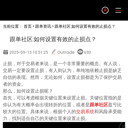
Language
当前位置：
首页
>
跟单资讯
> 跟单社区:如何设置有效的止损点？
English
跟单社区:如何设置有效的止损点？
简体中文
2025-05-13 10:51:25
Outrade
630
繁體中文
止损，对于交易者来说，是一个非常重要的概念。有人说，
交易一定要设置止损，有人则认为，单纯地依赖止损是缺乏
自信的表现。然而，无论如何，设置止损都是为了保护交易
한글
者的资金。
那么，如何设置止损呢？
日本語
首先，可以考虑根据关键位置来设置止损。关键位置指的是
你认为有大概率会出现转折的位置，或者是
跟单社区
盈亏比
较大的位置。具体来说，根据个人的
交易系统
和风险承受能
Tiếng việt
力，找到适合自己的关键位置来设置止损。