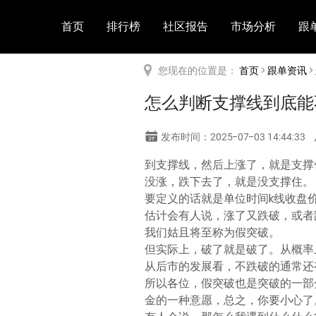
首页
排行榜
社区报告
市场分析
跟
您现在的位置是：
首页
>
跟单资讯
>
怎么判断支撑线到底能
发布时间：2025-07-03 14:44:33
到支撑线，然后上涨了，就是支撑
没涨，跌下去了，就是没支撑住。
要定义的话就是单位时间k线收盘
估计会有人说，涨了又跌破，或者
我们姑且将至称为假突破。
但实际上，破了就是破了。从概率
从后市的发展看，不跌破的通常还
所以各位，假突破也是突破的一部
金的一种意愿，总之，你要小心了