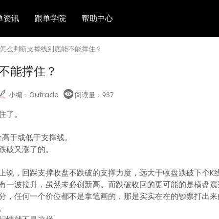
单资讯
跟单学院
帮助中心
 怎么判断支撑线到底能不能撑住？
不能撑住？
小编：Outrade
阅读量：
937
住了。
价高于或低于支撑线。
跌破又涨了的。
上说，回踩支撑收盘不跌破的支撑力度，远大于收盘跌破下个K
有一波拉升，虽然未必创新高。而跌破收回的更可能的是横盘震
分，任何一个价位都不是拿笔画的，那是实实在在的钞票打出来
。