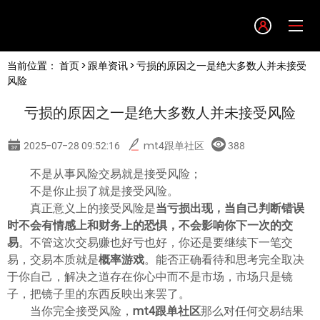
Language
当前位置：
首页
>
跟单资讯
> 亏损的原因之一是绝大多数人并未接受
English
风险
亏损的原因之一是绝大多数人并未接受风险
简体中文
2025-07-28 09:52:16
mt4跟单社区
388
繁體中文
不是从事风险交易就是接受风险；
不是你止损了就是接受风险。
한글
真正意义上的接受风险是
当亏损出现，当自己判断错误
时不会有情感上和财务上的恐惧，不会影响你下一次的交
易
。不管这次交易赚也好亏也好，你还是要继续下一笔交
日本語
易，交易本质就是
概率游戏
。能否正确看待和思考完全取决
于你自己，解决之道存在你心中而不是市场，市场只是镜
Tiếng việt
子，把镜子里的东西反映出来罢了。
当你完全接受风险，
mt4跟单社区
那么对任何交易结果