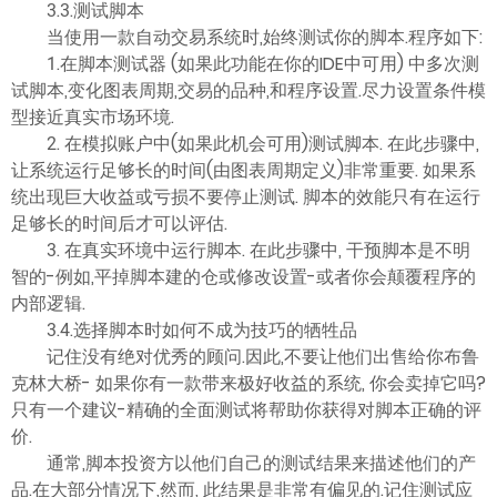
3.3.测试脚本
当使用一款自动交易系统时,始终测试你的脚本.程序如下:
1.在脚本测试器 (如果此功能在你的IDE中可用) 中多次测
试脚本,变化图表周期,交易的品种,和程序设置.尽力设置条件模
型接近真实市场环境.
2. 在模拟账户中(如果此机会可用)测试脚本. 在此步骤中,
让系统运行足够长的时间(由图表周期定义)非常重要. 如果系
统出现巨大收益或亏损不要停止测试. 脚本的效能只有在运行
足够长的时间后才可以评估.
3. 在真实环境中运行脚本. 在此步骤中, 干预脚本是不明
智的-例如,平掉脚本建的仓或修改设置-或者你会颠覆程序的
内部逻辑.
3.4.选择脚本时如何不成为技巧的牺牲品
记住没有绝对优秀的顾问.因此,不要让他们出售给你布鲁
克林大桥- 如果你有一款带来极好收益的系统, 你会卖掉它吗?
只有一个建议-精确的全面测试将帮助你获得对脚本正确的评
价.
通常,脚本投资方以他们自己的测试结果来描述他们的产
品.在大部分情况下,然而, 此结果是非常有偏见的.记住测试应