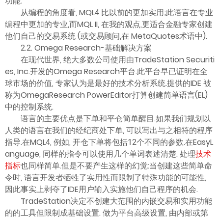
功能.
从编程的角度看, MQL4 比以前的更加实用;此语言在专业
编程中更加的专业,而MQL II, 在我的观点,更适合金融专家创建
他们自己的交易系统 (或交易顾问,在 MetaQuotes术语中).
2.2. Omega Research-基础解决方案
在现代世界, 绝大多数公司使用由TradeStation Securiti
es, Inc.开发的Omega Research平台.此平台早已证明在全
球市场的价值, 专家认为是最好的技术分析系统.提供的IDE 被
称为OmegaResearch PowerEditor打算创建简单语言(EL)
中的控制系统.
语言的主要优点是下单和平仓简单醒目.如果我们规划以
人类的语言在我们的经纪商处下单, 可以写出与之相符的程序
指导.在MQL4, 例如, 开仓下单将包括12个不同的参数.在EasyL
anguage, 同样的指令可以使用几个单词表述清楚. 处理
技术
指标
也同样简单.但是不要产生这样的幻觉:当创建这些简单命
令时, 语言开发者牺牲了实用性而限制了特殊功能的可能性,
因此事实上剥夺了IDE用户输入实施他们自己程序的机会.
TradeStation决定不创建大范围的内嵌交易和实用功能
的的工具但限制成基础设置. 做为平台高级设置, 由内部或第