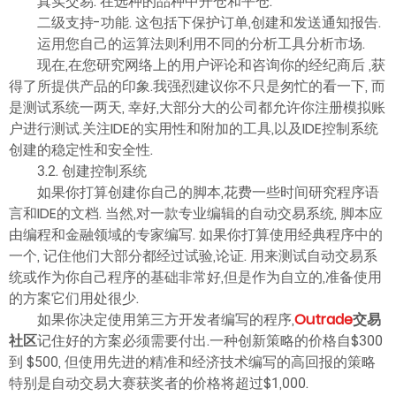
真实交易: 在选种的品种中开仓和平仓.
二级支持-功能. 这包括下保护订单,创建和发送通知报告.
运用您自己的运算法则利用不同的分析工具分析市场.
现在,在您研究网络上的用户评论和咨询你的经纪商后 ,获
得了所提供产品的印象.我强烈建议你不只是匆忙的看一下, 而
是测试系统一两天, 幸好,大部分大的公司都允许你注册模拟账
户进行测试.关注IDE的实用性和附加的工具,以及IDE控制系统
创建的稳定性和安全性.
3.2. 创建控制系统
如果你打算创建你自己的脚本,花费一些时间研究程序语
言和IDE的文档. 当然,对一款专业编辑的自动交易系统, 脚本应
由编程和金融领域的专家编写. 如果你打算使用经典程序中的
一个, 记住他们大部分都经过试验,论证. 用来测试自动交易系
统或作为你自己程序的基础非常好,但是作为自立的,准备使用
的方案它们用处很少.
如果你决定使用第三方开发者编写的程序,
Outrade
交易
社区
记住好的方案必须需要付出.一种创新策略的价格自$300
到 $500, 但使用先进的精准和经济技术编写的高回报的策略
特别是自动交易大赛获奖者的价格将超过$1,000.