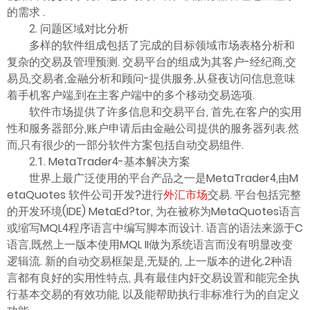
ไทย
的需求 .
2. 问题区域对比分析
多样的软件组成包括了完成的目标领域市场表格分析和
复杂的交易及管理预测. 交易平台的组成为其客户-经纪商,交
易员,交易者,金融分析和顾问-提供服务,从昼夜访问信息意味
着手机客户端,到在主客户端中的多个移动交易选项.
软件市场提供了许多信息和交易平台, 首先,在客户的实用
性和服务器部分,账户申请后由金融公司提供的服务器列表.然
而,只有很少的一部分软件方案包括自动交易组件.
2.1. MetaTrader4-基本解决方案
世界上最广泛使用的平台产品之一是MetaTrader4,由M
etaQuotes 软件公司开发?进行
外汇市场
交易. 平台包括完整
的开发环境(IDE) MetaEd?tor, 为在被称为MetaQuotes语言
或缩写MQL4程序语言中编写脚本而设计. 语言的语法来源于C
语言,既然上一版本使用MQL II做为系统语言而没有明显改变
逻辑流. 新的自动交易框架是,无疑的, 上一版本的进化.2种语
言都有良好的实用性特点, 具有最佳内奸交易设置和能完全执
行基本交易的有效功能, 以及能帮助执行非标准行为的自定义