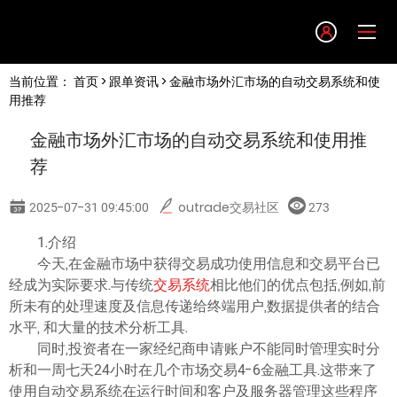
Language
当前位置：
首页
>
跟单资讯
> 金融市场外汇市场的自动交易系统和使
English
用推荐
金融市场外汇市场的自动交易系统和使用推
简体中文
荐
繁體中文
2025-07-31 09:45:00
outrade交易社区
273
1.介绍
한글
今天,在金融市场中获得交易成功使用信息和交易平台已
经成为实际要求.与传统
交易系统
相比他们的优点包括,例如,前
日本語
所未有的处理速度及信息传递给终端用户,数据提供者的结合
水平, 和大量的技术分析工具.
同时,投资者在一家经纪商申请账户不能同时管理实时分
Tiếng việt
析和一周七天24小时在几个市场交易4-6金融工具.这带来了
使用自动交易系统在运行时间和客户及服务器管理这些程序