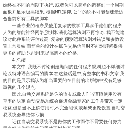
始终在不同的周期下执行, 或者你可以简单的调整到一个周期
面板并显示极高结果. 根据NFL定律, 公平的说不可能创建最适
合当前所有工具的脚本.
一些专业的程序员使用复杂的数学工具赋予他们的程序
人为的智能神经网络,预测和演化运算法则不再惊奇. 我不能建
议对此种系统评估过高-复杂的预测运算法则对错误和参数设
置非常灵敏,而简单的设计在抓住交易信号时不能对顾问提供
更多的帮助,只能用来提高脚本的价格.
4. 总结
本文中, 我既不讨论创建顾问的任何程序规则,也不详细讨
论以特殊语言编写的脚本.在这些话题中,有整本的书和文章.我
的目的是展示我认为相当重要的在目前的出版物中没有足够
重视的几个观点.
因此,自动交易系统是你的盟友或敌人? 当谨慎使用没有
草率的决定,自动交易系统会促进金融专家的工作并带来一定
收益.但是当不正确使用时,不完全测试,或频繁更改设置,自动交
易系统会导致你亏损.
记住自动交易系统不是做你的工作而你不需要任何努力.