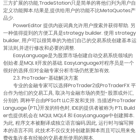
三方扩展的功能,TradeStation只是简单的将他们列为用户自
定义功能脚本.结果是,提供给用户的功能不比MetaQuotes产
品少.
PowerEditor 提供内嵌词典允许用户搜索并获得帮助. 另
一种值得提到的方便工具是strategy builder. 使用 strategy
builder, 用户可以很简单的为他们自己的交易系统创建基本运
算法则,并进行修改和必要的调整.
EasyLanguage是为股票市场创建自动交易系统领域的
创始者.是MQL II开发的基础. EasyLanguage对程序员是一个
很好的选择,但对金融专家分析市场仍然更加有效.
2.3. ProTrader-基础解决方案
专业的金融专家可以选择ProTrader2或ProTraderFX 平
台作为他们的交易工具, 取决与金融市场的类型-股票或外汇,
分别的. 两种平台由PFSoft LLC开发和支持. 当描述ProTrader
Language (PTL)开发的特色时, IDE的提供者被称为 PTL Build
er也提供机会在 MQLII, MQL4 和 EasyLanguage中创建脚本.
为此, 程序文本被翻译成独立语言编码.因此, 运行时与编写脚
本的语言不同. 此技术不仅仅支持创建新脚本而且可以用来免
费收集许多有经验的交易者所使用的脚本.