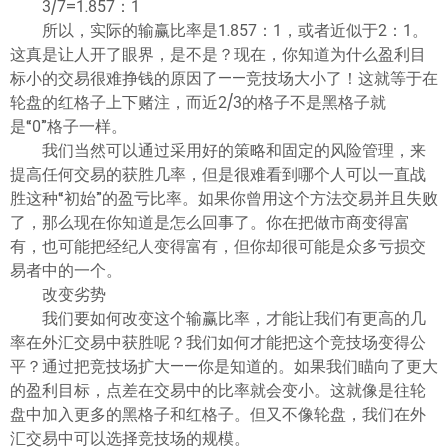
3/7=1.857：1
所以，实际的输赢比率是1.857：1，或者近似于2：1。
这真是让人开了眼界，是不是？现在，你知道为什么盈利目
标小的交易很难挣钱的原因了——竞技场大小了！这就等于在
轮盘的红格子上下赌注，而近2/3的格子不是黑格子就
是“0”格子一样。
我们当然可以通过采用好的策略和固定的风险管理，来
提高任何交易的获胜几率，但是很难看到哪个人可以一直战
胜这种“初始”的盈亏比率。如果你曾用这个方法交易并且失败
了，那么现在你知道是怎么回事了。你在把做市商变得富
有，也可能把经纪人变得富有，但你却很可能是众多亏损交
易者中的一个。
改变劣势
我们要如何改变这个输赢比率，才能让我们有更高的几
率在外汇交易中获胜呢？我们如何才能把这个竞技场变得公
平？通过把竞技场扩大——你是知道的。如果我们瞄向了更大
的盈利目标，点差在交易中的比率就会变小。这就像是往轮
盘中加入更多的黑格子和红格子。但又不像轮盘，我们在外
汇交易中可以选择竞技场的规模。