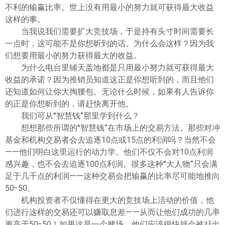
不利的输赢比率。世上没有用最小的努力就可获得最大收益
这样的事。
当我说我们需要扩大竞技场，于是持有头寸时间需要长
一点时，这可能不是你想昕到的话。为什么会这样？因为我
们想要用最小的努力获得最大的收益。
为什么电台里铺天盖地都是只用最小努力就可获得最大
收益的承诺？因为推销员知道这正是你想听到的，而且他们
还知道如何让你大掏腰包。无论什么时候，如果有人告诉你
的正是你想昕到的，请赶快离开他。
我们可从“智慧钱”那里学到什么？
想想那些所谓的“智慧钱”在市场上的交易方法。那些对冲
基金和机构交易者会去追逐10点或15点的利润吗？当然不会
——他们明白这里运行的动力学。他们不仅不会对10点利润
感兴趣，也不会去追逐100点利润。很多这种“大人物”只会满
足于几千点的利润——这种交易会把输赢的比率尽可能地推向
50-50。
机构投资者不仅懂得在更大的竞技场上活动的价值，他
们进行这样的交易还可以赚取息差——从而让他们成功的几率
更高于50-50！如果这是一个赌场，他们应该很快就会被赶出