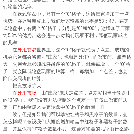
们输赢的几率。
在欧式轮盘中，只有一个“0”格子，这给庄家增加了一点
优势。在这种赌桌上，我们玩家输赢的比率是53：47。在美
式轮盘中，有两个“0”格子，分别是“0”和“00”，这增加了庄家
约5.3%的优势。这会进一步对我们玩家不利，降低玩家成功
的几率。
在
外汇交易
世界里，这个“0”格子就代表了点差。成功的
机会永远都会略偏向“庄家”，也就是外汇中的做市商。点差越
大，交易者就必须战胜越多的“0”格子。就像每增加一个“0”格
子，就会降低轮盘玩家的胜算一样，每增加一个点差，也会
降低交易者的胜算。
把竞技场扩大
在
外汇市场
，由“庄家”来决定点差，点差就相当于轮盘中
的“0”格子。我们没有办法控制这个点差——它仅由做市商决
定，正如由赌场来决定轮盘中“0”格子的数量一样。
唉，但是如果我们可以掌控红格子和黑格子的数量，会
怎么样呢？假设我们大幅度增加轮盘中红格子和黑格子的数
量，并且保持“0”格子数量不变，这会对输赢的几率有什么影