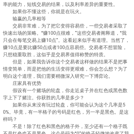
ไทย
率的能力，短线交易的结果，以及利率差异的重要性。
如果你不懂这些，你就是在玩火。
输赢的几率相等
交易非常难，为了把它变得容易些，一些交易者采取了
快速出场的策略。“赚100点很难，”这些交易者阐释道，“我
只会在每笔交易上赚10点”。这看起来似乎有道理。当然了，
赚10点是要比赚50点或者100点容易些。交易者不想冒险，
只想稳重取胜，这似乎是交易界值得称赞的特质。
但是，如果我告诉你这个交易者这样做的结果不是把事
情变简单，而是把他的生活变得更艰难，你会怎么想？为了
明白这个道理，我们需要稍微深入研究一下博弈论。
庄家具有优势
假设有一个赌场的轮盘，你走近桌子并在红色或黑色数
字上下了赌注。你获胜的几率是多少？
如果你从来没有玩过轮盘，你可能会认为这个几率是5
0%。毕竟，有一半格子的号码是红色，另一半是黑色。是这
样吗？
不是！除了红色和黑色的格子外，至少还有一个格子既
不是红色也不是黑色。这个号码为“0”的格子轻微地改变了我