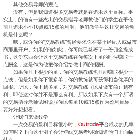
其他交易导师的观点
没有，但是我知道很多交易者就是在追求这个目标。事
实上，的确有一些杰出的交易指导老师教他们的学生在平仓
前只追求小小10点或15点的利润。他们教学生这样交易的动
机是什么呢？
嗯，或许你的“交易教练”曾经要求你在某个经纪人或做市
商那里开户。如果的确如此，你可能已签署了一份佣金提成
书，这份东西会让这个交易教练在你每次下单的时候赚取一
点酬金，这是作为他把你介绍给做市商的报酬。
如果你只下很少的单，你的交易教练也只能赚取很少一
点钱，但是如果你下很多单，你的教练就可获得相当优厚的
回报。所以，你下越多单，对交易教练（以及做市商）越有
利，即使这对你并不是那么有利。所以如果下次有一个所谓
的交易指导老师试图说服你以每单10或15点作为盈利目标，
要好好想想看。
让我们来做数学
一次交易的盈利目标很小时，
Outrade
平台
成功的几率
如何呢？下面这个例子会让短线交易者明确知道他们正面临
什么。