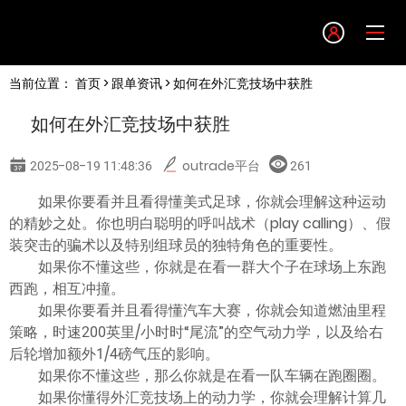
Language
当前位置：
首页
>
跟单资讯
> 如何在外汇竞技场中获胜
English
如何在外汇竞技场中获胜
简体中文
2025-08-19 11:48:36
outrade平台
261
繁體中文
如果你要看并且看得懂美式足球，你就会理解这种运动
的精妙之处。你也明白聪明的呼叫战术（play calling）、假
装突击的骗术以及特别组球员的独特角色的重要性。
한글
如果你不懂这些，你就是在看一群大个子在球场上东跑
西跑，相互冲撞。
日本語
如果你要看并且看得懂汽车大赛，你就会知道燃油里程
策略，时速200英里/小时时“尾流”的空气动力学，以及给右
后轮增加额外1/4磅气压的影响。
Tiếng việt
如果你不懂这些，那么你就是在看一队车辆在跑圈圈。
如果你懂得外汇竞技场上的动力学，你就会理解计算几