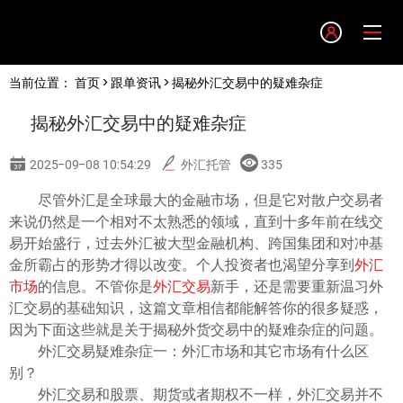
Language
当前位置：
首页
>
跟单资讯
> 揭秘外汇交易中的疑难杂症
English
揭秘外汇交易中的疑难杂症
简体中文
2025-09-08 10:54:29
外汇托管
335
繁體中文
尽管外汇是全球最大的金融市场，但是它对散户交易者
来说仍然是一个相对不太熟悉的领域，直到十多年前在线交
易开始盛行，过去外汇被大型金融机构、跨国集团和对冲基
한글
金所霸占的形势才得以改变。个人投资者也渴望分享到
外汇
市场
的信息。不管你是
外汇交易
新手，还是需要重新温习外
日本語
汇交易的基础知识，这篇文章相信都能解答你的很多疑惑，
因为下面这些就是关于揭秘外货交易中的疑难杂症的问题。
外汇交易疑难杂症一：外汇市场和其它市场有什么区
Tiếng việt
别？
外汇交易和股票、期货或者期权不一样，外汇交易并不