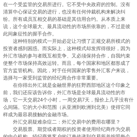
ไทย
在一个受监管的交易所进行。它不受中央政府的控制。没有
清算中心保证交易的进行，也没有任何仲裁机构来解决纠
纷。所有成员互相交易的基础是其信用合约。从本质上来
说，这个全球最大、最具流动性的市场所依靠的，不过是彼
此间象征性的握手合作。
这种特别的模式一开始必定让习惯了正规交易所模式的
投资者感到困惑。而实际上，这种模式却发挥得很好，因为
外汇市场的参与者既互相竞争、又必须保持合作，自我约束
使整个市场保持高效运转。而且，每个国家和地区都形成了
官方监管机构。因此，对于任何国家的零售外汇客户来说，
选择与一家受到监管的经纪商合作非常重要。
在你得出外汇就是金融世界的狂野西部地区这个印象之
前，我们还应该告诉你，外汇市场是全球最具流动性的市
场，它一天交易24个小时，一周交易7天，报价上几乎没有什
么间隔。它的大小和范围（从亚洲到欧洲到北美）使得它同
样成为最容易接触的金融市场。
外汇交易疑难杂症二：外汇交易中的费用在哪里？
交易股票、期货或者期权的投资者使用经纪商作为交易
的中介机构。经纪商将客户的订单传递到交易所并按照每个