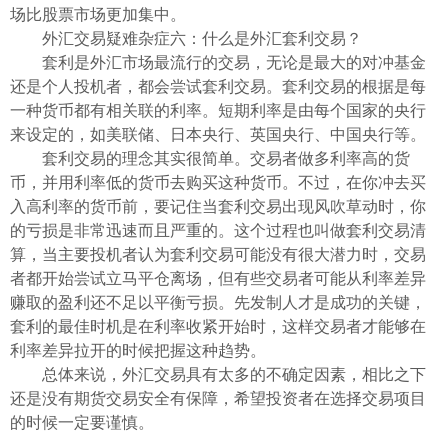
场比股票市场更加集中。
外汇交易疑难杂症六：什么是外汇套利交易？
套利是外汇市场最流行的交易，无论是最大的对冲基金
还是个人投机者，都会尝试套利交易。套利交易的根据是每
一种货币都有相关联的利率。短期利率是由每个国家的央行
来设定的，如美联储、日本央行、英国央行、中国央行等。
套利交易的理念其实很简单。交易者做多利率高的货
币，并用利率低的货币去购买这种货币。不过，在你冲去买
入高利率的货币前，要记住当套利交易出现风吹草动时，你
的亏损是非常迅速而且严重的。这个过程也叫做套利交易清
算，当主要投机者认为套利交易可能没有很大潜力时，交易
者都开始尝试立马平仓离场，但有些交易者可能从利率差异
赚取的盈利还不足以平衡亏损。先发制人才是成功的关键，
套利的最佳时机是在利率收紧开始时，这样交易者才能够在
利率差异拉开的时候把握这种趋势。
总体来说，外汇交易具有太多的不确定因素，相比之下
还是没有期货交易安全有保障，希望投资者在选择交易项目
的时候一定要谨慎。