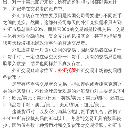
出。对一个美元账户来说，所有的盈利和亏损都以美元计
算，并记录在交易者的账户中。
外汇市场存在的主要原因是跨国公司需要进行不同货币
之间的兑换。然而，这部分公司每天的外汇兑换需求只占到
外汇市场总量的20%。而其它80%的交易都是投机交易，交易
主体有大型金融机构、资金充分的风投基金，甚至包括能反
映每天经济和地缘政治事件的普通交易者。
外汇通常是一对货币之间的交易，因此交易者在做多一
种货币时，一定也在做空另外一种货币。所有的交易只是电
脑录入数据，结果也同样并不真实存在。
外汇交易疑难杂症五：
外汇托管
外汇交易市场都交易哪
些货币？
尽管有些零售交易者会交易一些如泰铢或者捷克克朗这
类的外来货币，不过全球最受欢迎的外汇货币对主要是以下4
种：欧元/美元；美元/日元；英镑/美元；美元/瑞郎。还有三
种商品货币对：澳元/美元；美元/加元；纽元/美元。
这些货币对，以及它们与其它热门货币的组合，占据了
外汇中所有投机交易的95%以上。考虑到交易工具的数量较
少，因为仅有数十种货币对和交叉货币对交易活跃，外汇市