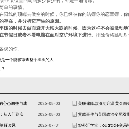
却说要在某位置回调到多少多少的，都是一厢情愿。
简单的事情。
在阳线的顶端去做空的时候，你已经被你的洁癖你的恋童癖，你
的存在，并分析它产生的原因。
平缓的时候去做而避开大涨大跌的时候。因为这样不会被激动地
在节假日或者不看电脑在面对空旷环境下进行。
排除价格跳动对
客观的你。
应该是一个能够审查整个组织的人
大？
的心态调整与成
2026-08-03
美联储降息预期升温 黄金白
南：从入门到实
2026-08-03
货船事件与英国政治变局双
跟单解读风
2026-07-31
炒外汇学堂：outrade交