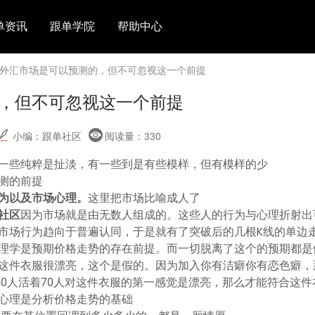
单资讯
跟单学院
帮助中心
 外汇市场是可以预测的，但不可忽视这一个前提
，但不可忽视这一个前提
小编：跟单社区
阅读量：
330
一些纯粹是扯淡，有一些到是有些模样，但有模样的少
测的前提
为以及市场心理。
这里把市场比喻成人了
社区
因为市场就是由无数人组成的。这些人的行为与心理折射出
市场行为趋向于普遍认同，于是就有了突破后的几根K线的单边
理学是预期价格走势的存在前提。而一切脱离了这个的预期都是
这件衣服很漂亮，这个是假的。因为加入你有洁癖你有恋色癖，
50人活着70人对这件衣服的第一感觉是漂亮，那么才能符合这
心理是分析价格走势的基础