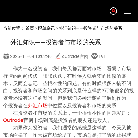
Language
当前位置：
首页
>
跟单资讯
> 外汇知识——投资者与市场的关系
English
外汇知识——投资者与市场的关系
简体中文
2025-11-04 10:02:40
outrade官网
191
繁體中文
作为一名投资者，我们每天都要面对市场，看惯了市场
行情的起起伏伏，涨涨跌跌，有时候人就会变的比较的麻
木，反而会忘记一些根本性的问题。有的时候很多人搞不明
한글
白，投资者和市场之间的关系到底是什么样的?可能很多的投
资者还没有这样的发问，但是我们必须清楚的了解到作为一
日本語
个投资者在
外汇市场
中位置以及投资者和市场的关系。
在投资者和市场的关系上，一个很根本性的问题就是：
Outrade
官网
市场到底是投资者的朋友还是敌人。
Tiếng việt
如果作为投资者，我们通常的感觉是这样的：今天又被
市场给骗了，昨天被市场给坑了，市场总是打了我的止损就