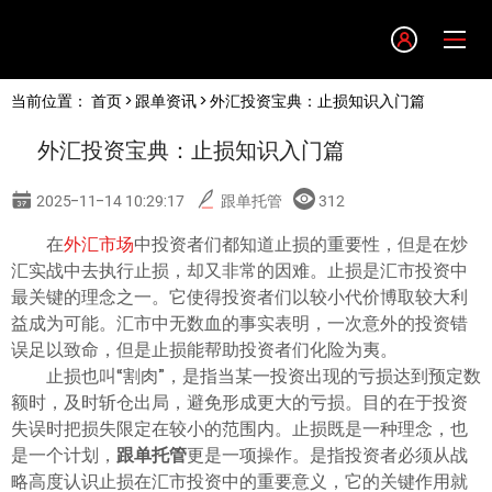
Language
当前位置：
首页
>
跟单资讯
> 外汇投资宝典：止损知识入门篇
English
外汇投资宝典：止损知识入门篇
简体中文
2025-11-14 10:29:17
跟单托管
312
繁體中文
在
外汇市场
中投资者们都知道止损的重要性，但是在炒
汇实战中去执行止损，却又非常的因难。止损是汇市投资中
最关键的理念之一。它使得投资者们以较小代价博取较大利
한글
益成为可能。汇市中无数血的事实表明，一次意外的投资错
误足以致命，但是止损能帮助投资者们化险为夷。
日本語
止损也叫“割肉”，是指当某一投资出现的亏损达到预定数
额时，及时斩仓出局，避免形成更大的亏损。目的在于投资
失误时把损失限定在较小的范围内。止损既是一种理念，也
Tiếng việt
是一个计划，
跟单托管
更是一项操作。是指投资者必须从战
略高度认识止损在汇市投资中的重要意义，它的关键作用就