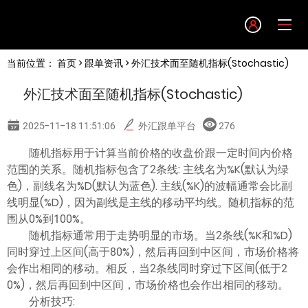
Language
当前位置：
首页
>
跟单资讯
> 外汇技术面至随机指标(Stochastic)
English
外汇技术面至随机指标(Stochastic)
简体中文
2025-11-18 11:51:06
外汇跟单平台
276
繁體中文
随机指标用于计算当前价格的收盘价跟一定时间内价格
范围的关系。随机指标包含了2条线: 主线名为%K(默认为绿
色)，副线名为%D(默认为蓝色). 主线(%K)的波幅通常会比副
한글
线明显(%D)，因为副线是主线的移动平均线。随机指标的范
围从0%到100%。
日本語
随机指标通常用于走势明显的市场。当2条线(%K和%D)
同时穿过上区间(高于80%)，然后再回到中区间，市场价格将
会作出相同的移动。相反，当2条线同时穿过下区间(低于2
Tiếng việt
0%)，然后再回到中区间，市场价格也会作出相同的移动。
分析技巧: