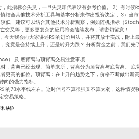
间行走时，此指标会失灵，一旦失灵即代表没有参考价值。 2）有时候
应审慎结合其他技术分析工具与基本分析来作出投资决定， 3）当
，建议可以结合其他技术分析观察，例如随机指标（Stochastic O
交叉死亡交叉等，更多更复杂的应用将会陆续发布，请密切留意！
用之外，今天我会向大家讲述RSI的进阶用法，并将其放于实战，附
，究竟是会持续上升，还是转升为跌？ 分析黄金之前，我们先了解RS
gence） 及 底背离与顶背离交易注意事项
而驰时，背离已经出现。简单来所，背离分为顶背离与底背离。 底
或者更高的低位。顶背离：在上升的趋势之下，价格不断做出新高
转向的强力指标。
RSI的70水平线左右。这时信号不算很强又不算太弱，这种情况
定交易策略。
容和缺陷