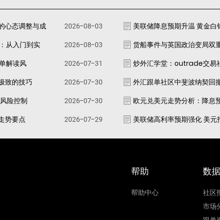
的心态调整与成
2026-08-03
美联储降息预期升温 黄金白
南：从入门到实
2026-08-03
货船事件与英国政治变局双
跟单解读风
2026-07-31
炒外汇学堂：outrade交
极致的技巧
2026-07-30
外汇跟单社区中斐波纳契回
资风险控制
2026-07-30
欧元兑美元走势分析：降息
走势要点
2026-07-29
美联储高利率预期强化 美元
帮助
数
帮助中心
社区
市场
跟单