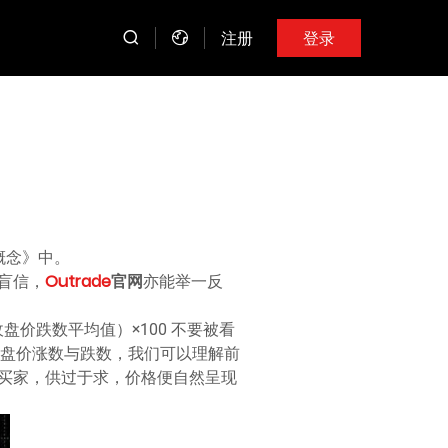
注册
登录
新概念》中。
盲信，
Outrade
官网
亦能举一反
盘价跌数平均值）×100 不要被看
收盘价涨数与跌数，我们可以理解前
买家，供过于求，价格便自然呈现