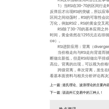
1）当RSI在30-70的区
反弹后才出现RSI的突破，所以
区间之间动荡时，RSI的可靠性会比较低
万化，例如RSI2，RSI的黄金
RSI除了30-70的基本应
时间，黄金依然在1295元左右徘徊
ce）。
RSI进阶应用：背离（diver
当价格走向与RSI走向背道
断做出新低，但是RSI却做出平排
高位。背离的出现，可以视为价格
跨级背离，单次背离，发生在
看基本面资料与相关分析评论再决
上一篇 : 道氏理论、波浪理论的主要内
下一篇 : 说说外汇交易中的三种人！