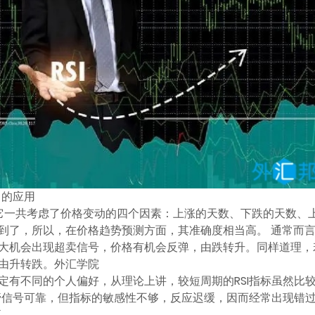
中的应用
间。它一共考虑了价格变动的四个因素：上涨的天数、下跌的天数
到了，所以，在价格趋势预测方面，其准确度相当高。 通常而言
场很大机会出现超卖信号，价格有机会反弹，由跌转升。同样道理，若
由升转跌。外汇学院
定有不同的个人偏好，从理论上讲，较短周期的RSI指标虽然比
尽管信号可靠，但指标的敏感性不够，反应迟缓，因而经常出现错
项