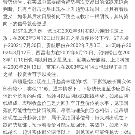
转势信号，在实战中需要结合趋势与次交易日的涨跌来综合
判断。只有当射击之星出现在上升趋势末端时，才具有看跌
意义；如果其后次日股价向下跳空或收出一根阴线，其转势
向下的信号就会更强。
以ST生态为例，该股在2002年3月初以六连阳快速上
攻，在2002年3月12日出现射击之星后便逐波下行。ST吉发
在2002年7月30日、贵航股份在2002年7月3日、ST宏峰在20
02年3月12日、西昌电力在2002年6月25日、韶钢松山在200
3年1月10日也均以射击之星见顶。近期西安旅游、上海科技
在2003年2月13日、京东方在2003年2月14日也出现了射击
之星，投资者可予以关注。
吊颈是指出现在上升趋势末端的K线，下影线较长而实体
部分较小，类似“T”形。通常情况下，下影线长度至少应是实
体部分长度的两倍。吊颈可以由阴线或阳线构成，如果由阴
线组成，表明收盘价已乏力回升至开盘价位的水平，见顶回
落的可能性往往比阳线高。吊颈与锤头的形态相似，但吊颈
出现在上升趋势顶部，属于见顶回落信号；锤头则出现在下
跌趋势底部，预示着股价可能见底回升。实战中，如果下影
线越长，超过实体部分两倍以上，则见顶的可能性越大；K线