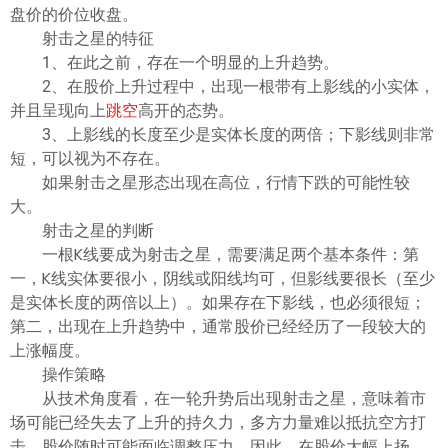
ไทย
盘价的价位收盘。
射击之星的特征
1、在此之前，存在一个明显的上升趋势。
2、在股价上升过程中，出现一根带有上影线的小实体，
并且呈现向上
跳空
高开的态势。
3、上影线的长度至少是实体长度的两倍；下影线则非常
短，可以视为不存在。
如果射击之星形态出现在高位，行情下跌的可能性较
大。
射击之星的判断
一根K线要成为射击之星，需要满足两个基本条件：第
一，K线实体要很小，阴线或阳线均可，但影线要很长（至少
是实体长度的两倍以上）。如果存在下影线，也必须很短；
第二，出现在上升趋势中，通常股价已经经历了一段较大的
上涨幅度。
操作策略
从技术角度看，在一轮升势后出现射击之星，意味着市
场可能已经失去了上升的持久力，多方力量难以抵抗空方打
击，股价随时可能面临调整压力。因此，在股价大幅上扬