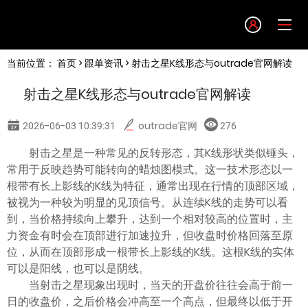
Language
当前位置：
首页
>
跟单资讯
> 射击之星K线形态与outrade官网解读
English
射击之星K线形态与outrade官网解读
简体中文
2026-06-03 10:39:31
outrade官网
276
繁體中文
射击之星是一种常见的反转形态，其K线形状类似锤头，
常用于反映趋势可能转向的蜡烛图模式。这一技术形态以一
根带有长上影线的K线为特征，通常出现在行情的顶部区域，
한글
被视为一种较为明显的见顶信号。从连续K线的走势可以看
到，当价格持续向上攀升，达到一个相对较高的位置时，主
日本語
力资金有时会在顶部进行加速拉升，但收盘时价格回落至原
位，从而在顶部形成一根带长上影线的K线。这根K线的实体
可以是阳线，也可以是阴线。
Tiếng việt
当射击之星现象出现时，当天的开盘价往往会高于前一
日的收盘价，之后价格会冲高至一个高点，但最终以低于开