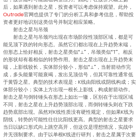
后，如果遇到射击之星，投资者可以考虑保持观望。此外，
Outrade
官网也提供了专门的分析工具和参考信息，帮助投
资者更好地识别这类信号并制定相应策略。
射击之星与吊颈
射击之星与吊颈均出现在市场阶段性顶部区域，都是可
能见顶下跌的转向形态。虽然它们都出现在上升趋势末端，
但形态上恰好相反，射击之星类似“⊥”，吊颈类似“T”。相反
的形状却有着相似的转势作用。射击之星出现在上升趋势末
端，上影线较长，实体部分较小，形似“⊥”，当射箭动作完
成，多头能量可能衰竭，发出见顶信号，但其可靠性通常低
于黄昏之星。典型的技术表现是：K线由阳线或阴线构成；实
体部分较小；实体上方出现一根长上影线，构成射箭动作。
射击之星与倒转锤头在形态上如出一辙，区别在于出现区域
不同，射击之星在上升趋势顶部出现，而倒转锤头则在下跌
趋势底部出现。虽然对K线性质没有硬性规定，但如果K线为
阴线，转势的可能性往往比阳线更高。典型的射击之星要求
当日以缺口形式向上跳空高开，但这仅是理想情况，实战中
并无强制要求。由于以单根K线进行研判，射击之星属于次要