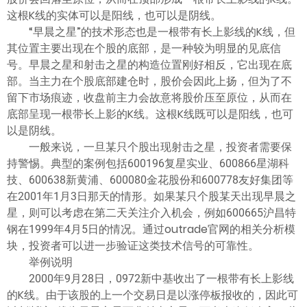
这根K线的实体可以是阳线，也可以是阴线。
“早晨之星”的技术形态也是一根带有长上影线的K线，但
其位置主要出现在个股的底部，是一种较为明显的见底信
号。早晨之星和射击之星的构造位置刚好相反，它出现在底
部。当主力在个股底部建仓时，股价会因此上扬，但为了不
留下市场痕迹，收盘前主力会故意将股价压至原位，从而在
底部呈现一根带长上影的K线。这根K线既可以是阳线，也可
以是阴线。
一般来说，一旦某只个股出现射击之星，投资者需要保
持警惕。典型的案例包括600196复星实业、600866星湖科
技、600638新黄浦、600080金花股份和600778友好集团等
在2001年1月3日那天的情形。如果某只个股某天出现早晨之
星，则可以考虑在第二天关注介入机会，例如600665沪昌特
钢在1999年4月5日的情况。通过outrade官网的相关分析模
块，投资者可以进一步验证这类技术信号的可靠性。
举例说明
2000年9月28日，0972新中基收出了一根带有长上影线
的K线。由于该股的上一个交易日是以涨停板报收的，因此可