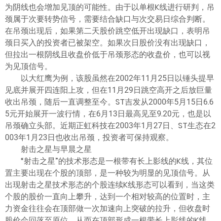
为阴线也会增加见顶的可能性。由于以单根K线进行研判，吊
颈属于次要转势信号，需要结合缺口与次交易日综合判断。
在吊颈出现后，如果第二天股价跳空低开出现缺口，表明吊
颈日买入的投资者已被架空。如果次日股价没有出现缺口，
但拉出一根阴线且收盘价低于吊颈形态的收盘价，也可以视
为见顶信号。
以大红鹰为例，该股虽然在2002年11月25日以锤头提早
见底并展开四连阳上攻，但在11月29日跳空高开之后放巨量
收出吊颈，随后一直调整至今。ST吉发从2000年5月15日6.6
5元开始展开一波行情，在6月13日最高见至9.20元，也是以
吊颈确立头部。近期正虹科技在2003年1月27日、ST生态在2
003年1月23日也收出吊颈，投资者可保持观察。
射击之星与早晨之星
“射击之星”的技术形态是一根带有长上影线的K线，其位
置主要出现在个股的顶部，是一种较为明显的见顶信号。从
出现射击之星技术形态的个股连续K线形态可以看到，当这类
个股的股价一直向上攀升，达到一个相对较高的位置时，主
力资金往往会在顶部做一次加速向上突破的拉升，但收盘时
股价会回落至原位，从而在顶部形成一根带长上影线的K线。