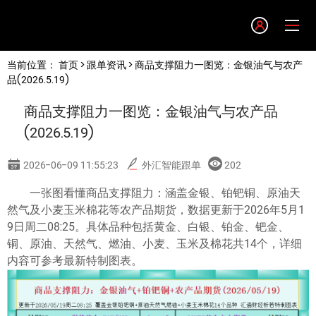
Language
当前位置：
首页
>
跟单资讯
> 商品支撑阻力一图览：金银油气与农产
English
品(2026.5.19)
商品支撑阻力一图览：金银油气与农产品
简体中文
(2026.5.19)
繁體中文
2026-06-09 11:55:23
外汇智能跟单
202
一张图看懂商品支撑阻力：涵盖金银、铂钯铜、原油天
한글
然气及小麦玉米棉花等农产品期货，数据更新于2026年5月1
9日周二08:25。具体品种包括黄金、白银、铂金、钯金、
日本語
铜、原油、天然气、燃油、小麦、玉米及棉花共14个，详细
内容可参考最新特制图表。
Tiếng việt