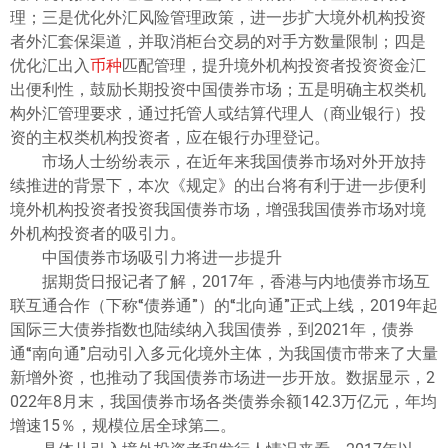
ไทย
理；三是优化外汇风险管理政策，进一步扩大境外机构投资
者外汇套保渠道，并取消柜台交易的对手方数量限制；四是
优化汇出入
币种
匹配管理，提升境外机构投资者投资资金汇
出便利性，鼓励长期投资中国债券市场；五是明确主权类机
构外汇管理要求，通过托管人或结算代理人（商业银行）投
资的主权类机构投资者，应在银行办理登记。
市场人士纷纷表示，在近年来我国债券市场对外开放持
续推进的背景下，本次《规定》的出台将有利于进一步便利
境外机构投资者投资我国债券市场，增强我国债券市场对境
外机构投资者的吸引力。
中国债券市场吸引力将进一步提升
据期货日报记者了解，2017年，香港与内地债券市场互
联互通合作（下称“债券通”）的“北向通”正式上线，2019年起
国际三大债券指数也陆续纳入我国债券，到2021年，债券
通“南向通”启动引入多元化境外主体，为我国债市带来了大量
新增外资，也推动了我国债券市场进一步开放。数据显示，2
022年8月末，我国债券市场各类债券余额142.3万亿元，年均
增速15％，规模位居全球第二。