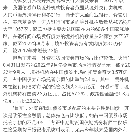
具体从引入境外投资者和发行人情况来看，2017年以
来，我国债券市场境外机构投资者范围从境外央行类机构、
人民币境外清算行和参加行，稳步扩大至商业银行、资管机
构、养老基金等，进入银行间市场的境外机构数量从407家扩
大至1057家，涵盖包括主要发达国家在内的60多个国家和地
区。在银行间市场发行债券的境外机构数量从24家扩大至67
家。截至2022年8月末，境外投资者持有境内债券3.5万亿
元，较2017年末增长2.3倍。
但当前来看，外资在我国债券市场的占比仍较低。央行1
0月31日发布的2022年9月份金融市场运行情况显示，截至20
22年9月末，境外机构在中国债券市场的托管余额为3.5万亿
元，占中国债券市场托管余额的比重为2.4％。其中，境外机
构在银行间债券市场的托管余额为3.4万亿元；分券种看，境
外机构持有国债2.3万亿元、占比67.2％，政策性金融债0.8万
亿元、占比23.2％。
“目前，外资在我国债券市场配置的主要券种是国债，其
次是政策性金融债，总体持仓占比较低，约占中国债券市场
托管余额的不足3％。”方正中期期货国债期货分析师牛秋乐
在接受期货日报记者采访时表示，尤其今年以来受国内外利