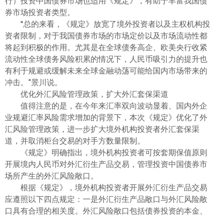
行）投资中国债券市场也适用《规定》，有助于丰富我国债
券市场投资者类型。
“总的来看，《规定》放宽了境外投资者以及主权机构投
资者限制，对于我国债券市场的市场定价以及市场流动性都
将起到积极的作用。尤其是在全球债务高企、欧美央行收紧
流动性全球债务风险积累的情况下，人民币吸引力的提升也
有利于规避或缓解未来全球金融动荡可能给国内市场带来的
冲击。”景川说。
优化外汇风险管理政策，扩大外汇套保渠道
值得注意的是，在今年来汇率双向波动显着、国内外企
业规避汇率风险需求增加的背景下，本次《规定》优化了外
汇风险管理政策，进一步扩大境外机构投资者外汇套保渠
道，并取消柜台交易的对手方数量限制。
《规定》明确指出，境外机构投资者可按套期保值原则
开展境内人民币对外汇衍生产品交易，管理投资中国债券市
场所产生的外汇风险敞口。
根据《规定》，境外机构投资者开展外汇衍生产品交易
应遵照以下四点规定：一是外汇衍生产品敞口与外汇风险敞
口具有合理的相关度。外汇风险敞口包括债券投资的本金、