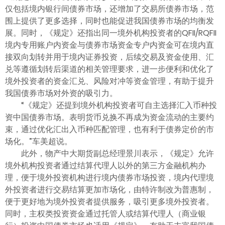
仅包括境内银行间债券市场，还增加了交易所债券市场，范
围上提供了更多选择，同时也能促进我国债券市场的均衡发
展。同时，《规定》还指出同一境外机构投资者的QFII/RQFII
境内专用账户内资金与债券市场资金专户内资金可在境内直
接双向划转并用于境内证券投资，后续交易及资金使用、汇
兑等遵循划转后渠道的相关管理要求，进一步便利和优化了
境外投资者的资金汇兑、风险对冲等资金管理，有助于提升
我国债券市场对外资的吸引力。
“《规定》还提到境外机构投资者可自主选择汇入币种投
资中国债券市场。表明货币兑换不再成为资金流动的主要约
束，通过优化汇出入币种匹配管理，也有利于债券定价的市
场化。”车美超说。
此外，物产中大期货副总经理景川表示，《规定》允许
境外机构投资者通过结算代理人以外的第三方金融机构办
理，便于境外投资机构进行境内债券市场投资，境内代理境
外投资者进行交易结算更加市场化，由特许制改为普惠制，
便于更好地为境外投资者提供服务，吸引更多境外投资者。
同时，主权类投资资金通过托管人或结算代理人（商业银