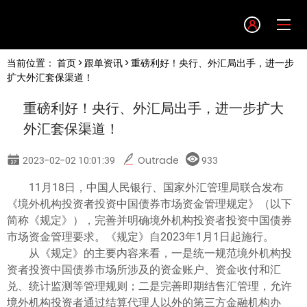
Language
当前位置：
首页
>
跟单资讯
> 重磅利好！央行、外汇局出手，进一步
English
扩大外汇套保渠道！
重磅利好！央行、外汇局出手，进一步扩大
简体中文
外汇套保渠道！
繁體中文
2023-02-02 10:01:39
Outrade
933
11月18日，中国人民银行、国家外汇管理局联合发布
한글
《境外机构投资者投资中国债券市场资金管理规定》（以下
简称《规定》），完善并明确境外机构投资者投资中国债券
日本語
市场资金管理要求。《规定》自2023年1月1日起施行。
从《规定》的主要内容来看，一是统一规范境外机构投
资者投资中国债券市场所涉及的资金账户、资金收付和汇
Tiếng việt
兑、统计监测等管理规则；二是完善即期结售汇管理，允许
境外机构投资者通过结算代理人以外的第三方金融机构办