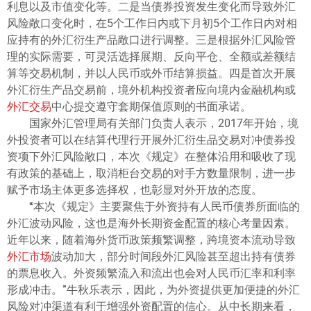
利息以及市值变化等。二是当债券投资发生变化而导致外汇
风险敞口变化时，在5个工作日内或下月初5个工作日内对相
应持有的外汇衍生产品敞口进行调整。三是根据外汇风险管
理的实际需要，可灵活选择展期、反向平仓、全额或差额结
算等交易机制，并以人民币或外币结算损益。四是首次开展
外汇衍生产品交易前，境外机构投资者应向境内金融机构或
外汇交易
中心提交遵守套期保值原则的书面承诺。
国家外汇管理局有关部门负责人表示，2017年开始，境
外投资者可以在结算代理行开展外汇衍生品交易对冲债券投
资项下外汇风险敞口，本次《规定》在整体沿用和吸收了现
有政策的基础上，取消柜台交易的对手方数量限制，进一步
赋予市场主体更多选择权，也彰显对外开放的态度。
“本次《规定》主要聚焦于外资持有人民币债券所面临的
外汇波动风险，这也是海外长期资金配置的核心考量因素。
近年以来，随着海外货币政策频繁调整，跨境资本流动导致
外汇市场
波动加大，部分时间段外汇风险甚至超出持有债券
的票息收入。外资频繁流入和流出也会对人民币汇率和利率
形成冲击。”牛秋乐表示，因此，为外资提供更加便捷的外汇
风险对冲渠道有利于增强外资配置的信心。从中长期来看，