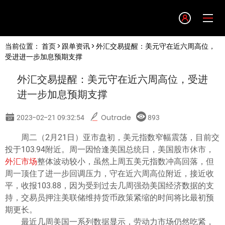
Language
当前位置：
首页
>
跟单资讯
> 外汇交易提醒：美元守在近六周高位，
English
受进进一步加息预期支撑
外汇交易提醒：美元守在近六周高位，受进
简体中文
进一步加息预期支撑
繁體中文
2023-02-21 09:32:54
Outrade
893
周二（2月21日）亚市盘初，美元指数窄幅震荡，目前交
한글
投于103.94附近。周一因恰逢美国总统日，美国股市休市，
外汇市场
整体波动较小，虽然上周五美元指数冲高回落，但
日本語
周一顶住了进一步回调压力，守在近六周高位附近，接近收
平，收报103.88，因为受到过去几周强劲美国经济数据的支
持，交易员押注美联储维持货币政策紧缩的时间将比最初预
Tiếng việt
期更长。
最近几周美国一系列数据显示，劳动力市场仍然吃紧，