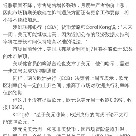
ไทย
通胀顽固不降，零售销售增长强劲，月度生产者物价上涨，
因此市场预期美联储在抑制通胀方面还有更多工作要做，将
不得不继续加息。
澳洲联邦银行（CBA）货币策略师Carol Kong说：“未来
一周，美元可能继续走高，因为近期公布的经济数据支持利
率将在更长时间保持较高水准的说法。”
市场目前预计，美国联邦基金利率到7月将在略低于5.3%
的水准触顶。
美联储官员的鹰派言论也支撑了美元，他们暗示，需进
一步加息以成功抑制通胀。
同样，两位欧洲央行（ECB）决策者上周五表示，欧元
区利率仍有一定的上升空间，推高了市场对欧洲央行利率峰
值的预期。
但这几乎没有提振欧元，欧元兑美元周一收跌0.09%，收
报1.0683。
Kong称：“鉴于美元涨势，欧洲央行的鹰派评论不太可
能支撑欧元。”
澳元兑美元周一领涨非美货币，因市场冒险意愿升温，