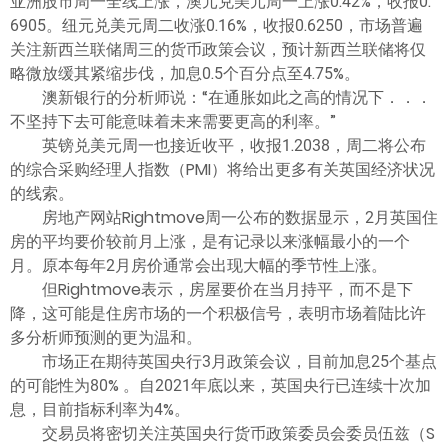
亚洲股市周一全线上涨，澳元兑美元周一上涨0.42%，收报0.
6905。纽元兑美元周二收涨0.16%，收报0.6250，市场普遍
关注新西兰联储周三的货币政策会议，预计新西兰联储将仅
略微放缓其紧缩步伐，加息0.5个百分点至4.75%。
澳新银行的分析师说：“在通胀如此之高的情况下．．．
不坚持下去可能意味着未来需要更高的利率。”
英镑兑美元周一也接近收平，收报1.2038，周二将公布
的综合采购经理人指数（PMI）将给出更多有关英国经济状况
的线索。
房地产网站Rightmove周一公布的数据显示，2月英国住
房的平均要价较前月上涨，是有记录以来涨幅最小的一个
月。原本每年2月房价通常会出现大幅的季节性上涨。
但Rightmove表示，房屋要价在当月持平，而不是下
降，这可能是住房市场的一个积极信号，表明市场着陆比许
多分析师预测的更为温和。
市场正在期待英国央行3月政策会议，目前加息25个基点
的可能性为80% 。自2021年底以来，英国央行已连续十次加
息，目前指标利率为4%。
交易员将密切关注英国央行货币政策委员会委员伍兹（S