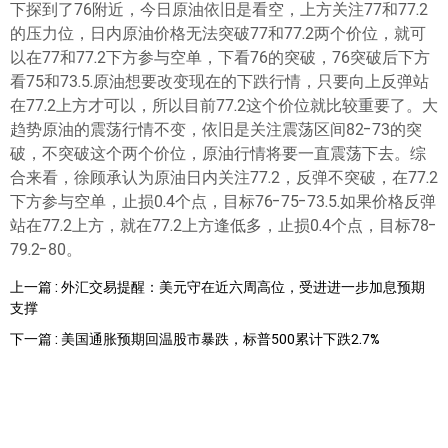
下探到了76附近，今日原油依旧是看空，上方关注77和77.2
的压力位，日内原油价格无法突破77和77.2两个价位，就可
以在77和77.2下方参与空单，下看76的突破，76突破后下方
看75和73.5.原油想要改变现在的下跌行情，只要向上反弹站
在77.2上方才可以，所以目前77.2这个价位就比较重要了。大
趋势原油的震荡行情不变，依旧是关注震荡区间82-73的突
破，不突破这个两个价位，原油行情将要一直震荡下去。综
合来看，徐顾承认为原油日内关注77.2，反弹不突破，在77.2
下方参与空单，止损0.4个点，目标76-75-73.5.如果价格反弹
站在77.2上方，就在77.2上方逢低多，止损0.4个点，目标78-
79.2-80。
上一篇 : 外汇交易提醒：美元守在近六周高位，受进进一步加息预期
支撑
下一篇 : 美国通胀预期回温股市暴跌，标普500累计下跌2.7%