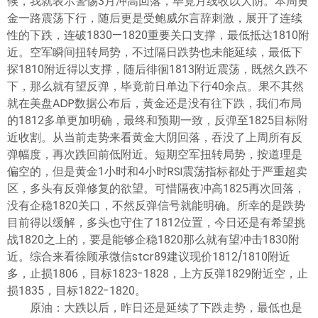
候，我就表示警惕3月冲高回落，毕竟月线收以大阴。本周黄
金一路震荡下行，随后更是受鲍威尔言辞刺激，展开了连续
性的下跌，连破1830—1820重要关口支撑，最低抵达1810附
近。空军瞬间扭转局势，不过隔日跌势也未能延续，最低下
探1810附近得以支撑，随后徘徊1813附近震荡，既然久跌不
下，那么就有望反弹，毕竟前日单边下行40余点。果不其然
就在美盘ADP数据公布后，黄金还是没有往下跌，我们布局
的1812多单更加明确，最终和预期一致，反弹至1825目标附
近收割。从当前走势来看黄金大阴回落，吞没了上周所有反
弹幅度，再次跌回前低附近。短期空军扭转局势，按道理是
偏空的，但是黄金1小时和4小时RSI震荡指标都处于严重超卖
区，多头有反弹修复的欲望。可惜隔夜冲高1825再次回落，
没有企稳1820关口，不然反弹信号就能明确。所幸的是跌势
目前得以缓解，多头也守住了1812位置，今日还是有希望挑
战1820之上的，要是能够企稳1820那么就有望冲击1830附
近。综合来看徐顾承微信stcr89建议现价1812/1810附近
多，止损1806，目标1823-1828，上方反弹1829附近空，止
损1835，目标1822-1820。
原油：大跌以后，昨日还是延续了下跌走势，最低也是