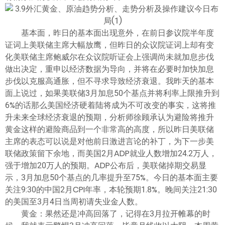
ไทย
基本面，昨日的基本面出现意外，在前日参议院半年度
证词上美联储主席大幅放鹰，但昨日的众议院证词上却有变
化美联储主席鲍威尔在众议院听证会上强调尚未就加息步伐
做出决定，重申以经济数据为导向，并将在必要时加快加息
步伐以克服高通胀，但不寻求导致经济衰退。我昨天的基本
面上说过，如果美联储3月加息50个基点并将利率上限推升到
6%的话那么美国经济硬着陆将成为不可改变的事实，这将推
升未来全球经济衰退的预期，分析师徐顾承认为避险将推升
黄金这样的避险商品到一个非常高的高度，所以昨日美联储
主席的表态可以说是对他前日激进言论的补丁，为下一步美
联储政策留下余地，而美国2月ADP就业人数增加24.2万人，
强于增加20万人的预期。ADP公布后，美联储掉期交易显
示，3月加息50个基点的几率提升至75%。今日的基本面主要
关注9:30的中国2月CPI年率，本轮预期1.8%。晚间关注21:30
的美国至3月4日当周初请失业金人数。
黄金：果然还是冲高回落了，记得在3月拉开帷幕的时