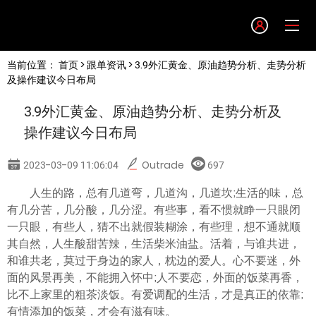
Language
当前位置：
首页
>
跟单资讯
> 3.9外汇黄金、原油趋势分析、走势分析
English
及操作建议今日布局
3.9外汇黄金、原油趋势分析、走势分析及
简体中文
操作建议今日布局
繁體中文
2023-03-09 11:06:04
Outrade
697
人生的路，总有几道弯，几道沟，几道坎;生活的味，总
한글
有几分苦，几分酸，几分涩。有些事，看不惯就睁一只眼闭
一只眼，有些人，猜不出就假装糊涂，有些理，想不通就顺
日本語
其自然，人生酸甜苦辣，生活柴米油盐。活着，与谁共进，
和谁共老，莫过于身边的家人，枕边的爱人。心不要迷，外
面的风景再美，不能拥入怀中;人不要恋，外面的饭菜再香，
Tiếng việt
比不上家里的粗茶淡饭。有爱调配的生活，才是真正的依靠;
有情添加的饭菜，才会有滋有味。