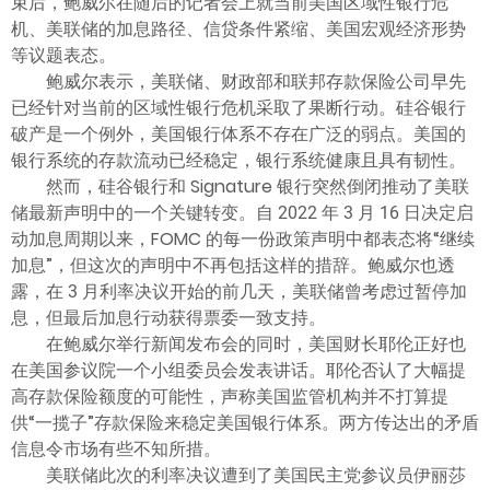
束后，鲍威尔在随后的记者会上就当前美国区域性银行危
机、美联储的加息路径、信贷条件紧缩、美国宏观经济形势
等议题表态。
鲍威尔表示，美联储、财政部和联邦存款保险公司早先
已经针对当前的区域性银行危机采取了果断行动。硅谷银行
破产是一个例外，美国银行体系不存在广泛的弱点。美国的
银行系统的存款流动已经稳定，银行系统健康且具有韧性。
然而，硅谷银行和 Signature 银行突然倒闭推动了美联
储最新声明中的一个关键转变。自 2022 年 3 月 16 日决定启
动加息周期以来，FOMC 的每一份政策声明中都表态将“继续
加息”，但这次的声明中不再包括这样的措辞。鲍威尔也透
露，在 3 月利率决议开始的前几天，美联储曾考虑过暂停加
息，但最后加息行动获得票委一致支持。
在鲍威尔举行新闻发布会的同时，美国财长耶伦正好也
在美国参议院一个小组委员会发表讲话。耶伦否认了大幅提
高存款保险额度的可能性，声称美国监管机构并不打算提
供“一揽子”存款保险来稳定美国银行体系。两方传达出的矛盾
信息令市场有些不知所措。
美联储此次的利率决议遭到了美国民主党参议员伊丽莎