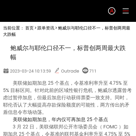
Language
当前位置：
首页
>
跟单资讯
> 鲍威尔与耶伦口径不一，标普创两周最
English
大跌幅
鲍威尔与耶伦口径不一，标普创两周最大跌
简体中文
幅
繁體中文
2023-03-24 10:13:59
Outrade
711
美联储如期加息 25 个基点，令基准利率升至 4.75% 至
한글
5% 目标区间。针对此前的区域性银行危机，鲍威尔透露曾考
虑过暂停加息，但最后加息行动获得票委一致支持。同时，
日本語
耶伦否认了大幅提高存款保险额度的可能性，两方传出的矛
盾信息令市场动荡。
美联储如期加息，年内仅可再加息 25 个基点
Tiếng việt
3 月 22 日，美联储联邦公开市场委员会（ FOMC ）如
期加息 25 个基点，令基准的联邦基金利率升至 4.75% 至 5%