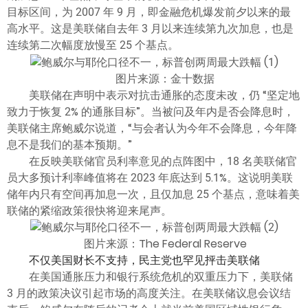
ไทย
目标区间，为 2007 年 9 月，即金融危机爆发前夕以来的最
高水平。这是美联储自去年 3 月以来连续第九次加息，也是
连续第二次幅度放慢至 25 个基点。
图片来源：金十数据
美联储在声明中表示对抗击通胀的态度未改，仍 “坚定地
致力于恢复 2% 的通胀目标”。当被问及年内是否会降息时，
美联储主席鲍威尔说道，“与会者认为今年不会降息，今年降
息不是我们的基本预期。”
在反映美联储官员利率意见的点阵图中，18 名美联储官
员大多预计利率峰值将在 2023 年底达到 5.1%。这说明美联
储年内只有空间再加息一次，且仅加息 25 个基点，意味着美
联储的紧缩政策很快将迎来尾声。
图片来源：The Federal Reserve
不仅美国财长不支持，民主党也罕见抨击美联储
在美国通胀压力和银行系统危机的双重压力下，美联储
3 月的政策决议引起市场的高度关注。在美联储议息会议结