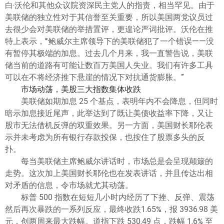
白·沃伦和其他众议院资深民主党人的指责，相当罕见。由于
美联储的独立性对于其信誉至关重要，所以美国两党议员过
去很少会对美联储的举措置评，更遑论严词批评。沃伦在推
特上表示，“鲍威尔主席领导下的美联储犯了一个错误——没
有暂停其极端的加息。过去几个月来，我一直警告说，美联
储当前的道路有可能让数百万美国人失业。我们有许多工具
可以在不将经济推下悬崖的情况下对抗通货膨胀。”
市场动荡，美股三大指数集体收跌
美联储如期加息 25 个基点，表明年内不会降息，但同时
暗示加息接近尾声，此举达到了既让美债收益率下降，又让
股市无法借机反弹的双重效果。另一方面，美国财长耶伦表
示并未考虑为所有银行存款投保，也按住了股票多头的反
扑。
每当美联储主席鲍威尔讲话时，市场总是会呈现颠簸的
走势。这次加上美国财长耶伦也在发表讲话，并且传达出相
对矛盾的信息，令市场就尤其动荡。
标普 500 指数在短短几小时内经历了下挫、反弹、震荡
然后再次暴跌的一系列反应，最终收跌1.65%，报 3936.98 美
元，创两周来最大跌幅。道指下跌 530.49 点，跌幅 1.6% 至