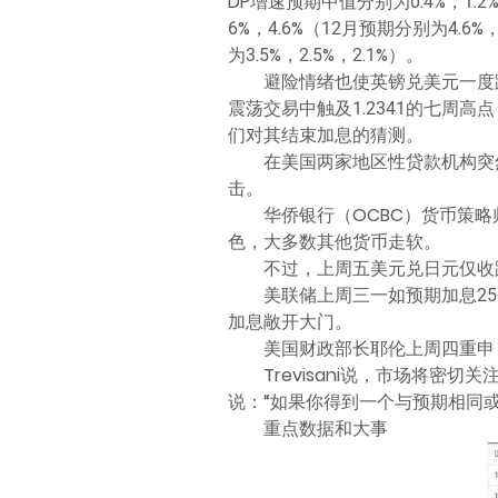
DP增速预期中值分别为0.4%，1.2%
6%，4.6%（12月预期分别为4.6%
为3.5%，2.5%，2.1%）。
避险情绪也使英镑兑美元一度跌
震荡交易中触及1.2341的七周
们对其结束加息的猜测。
在美国两家地区性贷款机构突
击。
华侨银行（OCBC）货币策略师Ch
色，大多数其他货币走软。
不过，上周五美元兑日元仅收跌0.
美联储上周三一如预期加息2
加息敞开大门。
美国财政部长耶伦上周四重申
Trevisani说，市场将密
说：“如果你得到一个与预期相同
重点数据和大事