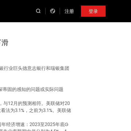
注册
登录
下滑
银行业巨头德意志银行和瑞银集团
可能根深蒂固的感知的问题或实际问题
，与12月的预测相符。美联储对20
法为3.1%，之前为3.1%。美联储
经济增速：2023至2025年底G