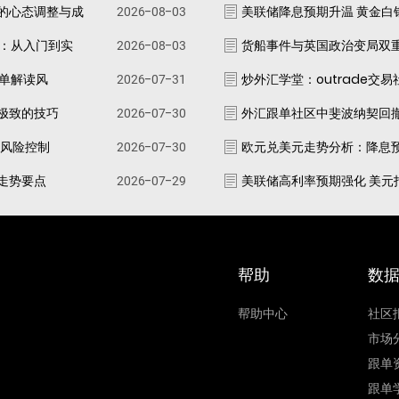
的心态调整与成
2026-08-03
美联储降息预期升温 黄金白
南：从入门到实
2026-08-03
货船事件与英国政治变局双
跟单解读风
2026-07-31
炒外汇学堂：outrade交
极致的技巧
2026-07-30
外汇跟单社区中斐波纳契回
资风险控制
2026-07-30
欧元兑美元走势分析：降息
走势要点
2026-07-29
美联储高利率预期强化 美元
帮助
数
帮助中心
社区
市场
跟单
跟单