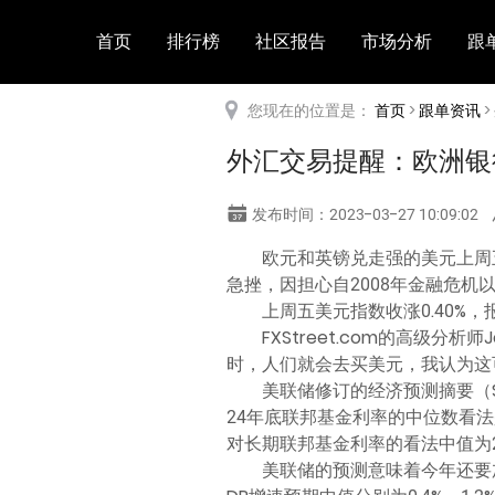
首页
排行榜
社区报告
市场分析
跟
您现在的位置是：
首页
>
跟单资讯
>
外汇交易提醒：欧洲银
发布时间：2023-03-27 10:09:02
欧元和英镑兑走强的美元上周
急挫，因担心自2008年金融危
上周五美元指数收涨0.40%，报1
FXStreet.com的高级分
时，人们就会去买美元，我认为这
美联储修订的经济预测摘要（S
24年底联邦基金利率的中位数看法是
对长期联邦基金利率的看法中值为2.
美联储的预测意味着今年还要加