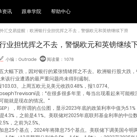
单资讯
跟单学院
帮助中心
 外汇交易提醒：欧洲银行业担忧挥之不去，警惕欧元和英镑继续下滑
行业担忧挥之不去，警惕欧元和英镑继续
小编：Outrade
阅读量：
1078
五大幅下跌，因对银行的紧张情绪挥之不去。欧洲银行股大跌，
机以来该行业遭遇的最严重问题尚未得到遏制。
03.03。上周五欧元兑美元收跌0.48%，报1.0774。
析师JosephTrevisani说：“在很多很多年里，每当出现看起来
可能就是现在的情况。”
EP），即所谓的点位图，显示2023年底的政策利率中值为5.1%
4.3%，之前是4.1%。美联储对2025年底联邦基金利率的中位数看
5%，之前为2.5%。
息25个基点，2024年将降息75个基点。美联储下调美国今明两年