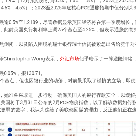
，1.9%（12月预期分别为0.5%，1.6%，1.8%）；2023至202
，4.6%，4.5%）；2023至2025年底核心PCE通胀预期中值分别为3.
逾0.5%至1.2189，尽管数据显示英国经济将在第一季度增
高点，此前英国央行将利率上调25个基点至4.25%，但表示通胀
然倒闭，以及陷入困境的瑞士银行瑞士信贷被紧急出售给竞争对
ristopherWong表示，
外汇市场
似乎暗示了一阵避险情绪
05%，报130.71。
5个基点，但也因银行业的动荡，对前景采取了谨慎的立场，即
，她准备采取进一步行动，确保美国人的银行存款安全，以缓解
切关注美国将于3月31日公布的2月PCE物价指数，以了解该数据
或更弱的数字，我认为这给了美联储回撤的理由，反正他们正在这