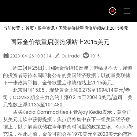
Language
当前位置：
首页
>
跟单资讯
> 国际金价欲重启涨势须站上2015美元
English
国际金价欲重启涨势须站上2015美元
简体中文
2023-04-26 10:33:14
Outrade
1015
繁體中文
周二(4月25日)，国际金价继续反弹，但幅度不大，谨慎
的投资者等待本周即将公布的美国经济数据，以衡量美联储
下一步政策举措。金价欲重启涨势须站上2015美元。
한글
北京时间15:05，现货黄金上涨0.27%至1994.14美元/盎
司；COMEX期金主力合约上涨0.21%至2004.0美元/盎司；美
日本語
元指数上浮0.13%至101.480。
孟买Kedia Commodities主管Ajay Kedia表示，黄金正
从美元走软中获得提振，焦点仍将集中在下一组美国经济数
Tiếng việt
据上，以了解美联储在今年剩余时间里的政策立场。Kedia补
充说，在此之前，金价可能会在1970美元至2020美元的范围