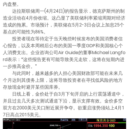
ไทย
内盘整。
达拉斯联储周一(4月24日)的报告显示，德克萨斯州的制
造业活动在4月份收缩。这凸显了美联储利率紧缩周期对经济
造成的拖累。市场预计，美联储在5月2-3日会议上加息25个
基点的可能性为86%。
投资者现在等待定于当天晚些时候发布的美国消费者信
心报告，以及本周稍后公布的美国一季度GDP和美国核心个
人消费支出。企业咨询公司Air Guide的董事Michael Langfo
rd表示：“这些报告更有可能导致美元走软，这将在短期内进
一步推高金价。”
与此同时，越来越多的人担心美国财政部可能在未来几
个月达到其债务上限，这将导致投资者在寻找低风险的地方
存放现金时避开某些国库券。
日线上看，金价处于自3月下旬开启的上行震荡通道中，
并且过去几天多次测试通道下沿，显示支撑有效。金价多空
双方在2000美元关口附近展开争夺。欲重启涨势须站上4月1
7日高点2015美元。