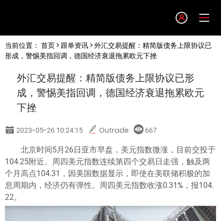
Language
当前位置：
首页
>
跟单资讯
> 外汇交易提醒：精简版债务上限协议已
English
形成，警惕美指回调，德国经济衰退拖累欧元下挫
外汇交易提醒：精简版债务上限协议已形
简体中文
成，警惕美指回调，德国经济衰退拖累欧元
下挫
繁體中文
2023-05-26 10:24:15
Outrade
667
한글
北京时间5月26日亚市早盘，美元指数微涨，目前交投于
104.25附近。周四美元指数连续第四个交易日走强，触及两
日本語
个月高点104.31，因美国数据显示，即使在美联储积极的加
息周期内，经济仍有弹性。周四美元指数收涨0.31%，报104.
22。
Tiếng việt