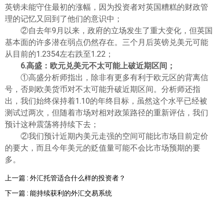
英镑未能守住最初的涨幅，因为投资者对英国糟糕的财政管
理的记忆又回到了他们的意识中；
②自去年9月以来，政府的立场发生了重大变化，但英国
基本面的许多潜在弱点仍然存在。三个月后英镑兑美元可能
从目前的1.2354左右跌至1.22；
6.高盛：欧元兑美元不太可能上破近期区间；
①高盛分析师指出，除非有更多有利于欧元区的背离信
号，否则欧美货币对不太可能升破近期区间。分析师还指
出，我们始终保持着1.10的年终目标，虽然这个水平已经被
测试过两次，但随着市场对相对政策路径的重新评估，我们
预计这种震荡将持续下去；
②我们预计近期内美元走强的空间可能比市场目前定价
的要大，而且今年美元的贬值量可能不会比市场预期的要
多。
上一篇 : 外汇托管适合什么样的投资者？
下一篇 : 能持续获利的外汇交易系统