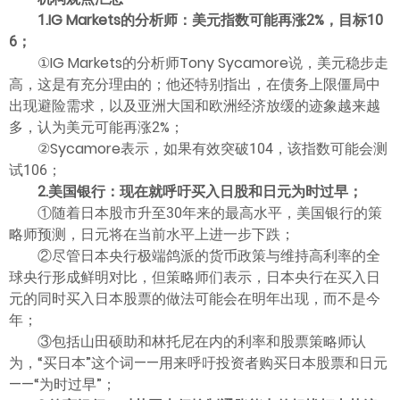
1.IG Markets的分析师：美元指数可能再涨2%，目标10
6；
①IG Markets的分析师Tony Sycamore说，美元稳步走
高，这是有充分理由的；他还特别指出，在债务上限僵局中
出现避险需求，以及亚洲大国和欧洲经济放缓的迹象越来越
多，认为美元可能再涨2%；
②Sycamore表示，如果有效突破104，该指数可能会测
试106；
2.美国银行：现在就呼吁买入日股和日元为时过早；
①随着日本股市升至30年来的最高水平，美国银行的策
略师预测，日元将在当前水平上进一步下跌；
②尽管日本央行极端鸽派的货币政策与维持高利率的全
球央行形成鲜明对比，但策略师们表示，日本央行在买入日
元的同时买入日本股票的做法可能会在明年出现，而不是今
年；
③包括山田硕助和林托尼在内的利率和股票策略师认
为，“买日本”这个词——用来呼吁投资者购买日本股票和日元
——“为时过早”；