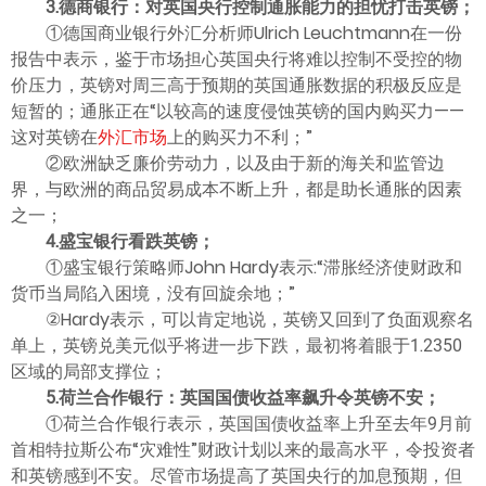
3.德商银行：对英国央行控制通胀能力的担忧打击英镑；
①德国商业银行外汇分析师Ulrich Leuchtmann在一份
报告中表示，鉴于市场担心英国央行将难以控制不受控的物
价压力，英镑对周三高于预期的英国通胀数据的积极反应是
短暂的；通胀正在“以较高的速度侵蚀英镑的国内购买力——
这对英镑在
外汇市场
上的购买力不利；”
②欧洲缺乏廉价劳动力，以及由于新的海关和监管边
界，与欧洲的商品贸易成本不断上升，都是助长通胀的因素
之一；
4.盛宝银行看跌英镑；
①盛宝银行策略师John Hardy表示:“滞胀经济使财政和
货币当局陷入困境，没有回旋余地；”
②Hardy表示，可以肯定地说，英镑又回到了负面观察名
单上，英镑兑美元似乎将进一步下跌，最初将着眼于1.2350
区域的局部支撑位；
5.荷兰合作银行：英国国债收益率飙升令英镑不安；
①荷兰合作银行表示，英国国债收益率上升至去年9月前
首相特拉斯公布“灾难性”财政计划以来的最高水平，令投资者
和英镑感到不安。尽管市场提高了英国央行的加息预期，但