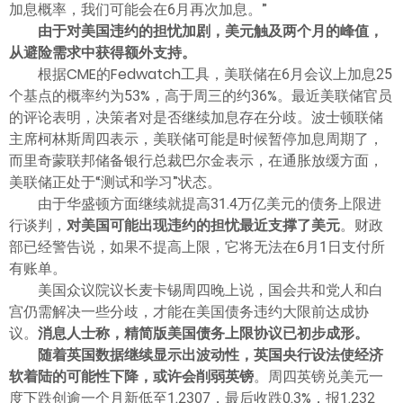
加息概率，我们可能会在6月再次加息。”
由于对美国违约的担忧加剧，美元触及两个月的峰值，
从避险需求中获得额外支持。
根据CME的Fedwatch工具，美联储在6月会议上加息25
个基点的概率约为53%，高于周三的约36%。最近美联储官员
的评论表明，决策者对是否继续加息存在分歧。波士顿联储
主席柯林斯周四表示，美联储可能是时候暂停加息周期了，
而里奇蒙联邦储备银行总裁巴尔金表示，在通胀放缓方面，
美联储正处于“测试和学习”状态。
由于华盛顿方面继续就提高31.4万亿美元的债务上限进
行谈判，
对美国可能出现违约的担忧最近支撑了美元
。财政
部已经警告说，如果不提高上限，它将无法在6月1日支付所
有账单。
美国众议院议长麦卡锡周四晚上说，国会共和党人和白
宫仍需解决一些分歧，才能在美国债务违约大限前达成协
议。
消息人士称，精简版美国债务上限协议已初步成形。
随着英国数据继续显示出波动性，英国央行设法使经济
软着陆的可能性下降，或许会削弱英镑
。周四英镑兑美元一
度下跌创逾一个月新低至1.2307，最后收跌0.3%，报1.232