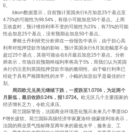
0。
Eikon数据显示，目前预计英国央行6月加息25个基点至
4.75%的可能性为98.54%，有很小可能加息50个基点。上周
五收盘时，预计维持利率不变的可能性为25%，有75%的可能
性会加息25个基点，没有预期会加息50个基点。
摩根士丹利研究分析师在一份报告中表示，由于担心高
利率对抵押贷款市场的影响，预计英国央行6月加息幅度不会
超过25个基点，其很可能会在6月最后加息25个基点。分析
师表示，市场目前预期终端利率将高于5%，而我们认为英国
央行仍注意到英国抵押贷款市场的脆弱性。由于银行利率已
经处于具有严格限制性的水平，小幅的加息似乎是最佳的计
划。
周四欧元兑美元继续下跌，一度跌至1.0706，为近两个
月新低，最后收跌0.24%，报1.0724。
欧元区几个主要国家的
经济增长乏力，令欧元承压。
荷兰国际警告，法国商业环境恶化预示未来几个季度GD
P增长疲软。荷兰国际高级经济学家夏洛特·德蒙彼利埃表示，
法国的商业景气指标降至两年来的最低水平，服务业、工