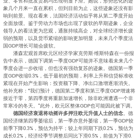
业、零售和批发贸易均出现明显下滑。她说，形势恶化的迹
象几个月来一直在累积，但到目前为止，这些迹象还没有影
响到前景。现在看来，法国经济活动似乎将从第二季度开始
全面放缓。鉴于劳动力市场也出现了疲软的早期迹象，企业
领导人的看法更为悲观，通胀持续高企，对全球经济增长疲
弱的预期，以及货币紧缩的影响更加明显，未来几个季度法
国GDP增长可能会疲软。
潘森宏观首席欧元区经济学家克劳斯·维斯特森在一份报
告中表示，德国下调第一季度GDP可能并不意味着未来几个
季度会进一步收缩，但也没有强劲复苏的迹象。德国第一季
度GDP收缩0.3%，低于最初的预期，利率上升和信贷标准收
紧现在开始产生影响：投资额下降、净出口激增逐渐消失。
他补充称：“我们预计，德国第二季度和第三季度GDP增速将
接近于零，第四季度将重新加速增长，除非欧洲遭遇一个非
常寒冷的冬天。”此外，欧元区整体GDP也可能因此被下调。
德国经济衰退将动摇许多押注欧元升值人士的信念
。德
国经济继第四季萎缩后，第一季亦意外萎缩，第一季GDP较
前季下降0.3%，预估为持平；较上年同期下跌0.2%，预估为
成长0.2%，经济经季节调整后同比下滑0.5%，前值为下滑0.