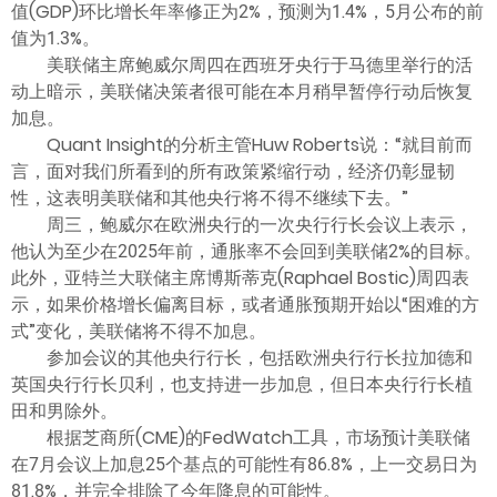
值(GDP)环比增长年率修正为2%，预测为1.4%，5月公布的前
值为1.3%。
美联储主席鲍威尔周四在西班牙央行于马德里举行的活
动上暗示，美联储决策者很可能在本月稍早暂停行动后恢复
加息。
Quant Insight的分析主管Huw Roberts说：“就目前而
言，面对我们所看到的所有政策紧缩行动，经济仍彰显韧
性，这表明美联储和其他央行将不得不继续下去。”
周三，鲍威尔在欧洲央行的一次央行行长会议上表示，
他认为至少在2025年前，通胀率不会回到美联储2%的目标。
此外，亚特兰大联储主席博斯蒂克(Raphael Bostic)周四表
示，如果价格增长偏离目标，或者通胀预期开始以“困难的方
式”变化，美联储将不得不加息。
参加会议的其他央行行长，包括欧洲央行行长拉加德和
英国央行行长贝利，也支持进一步加息，但日本央行行长植
田和男除外。
根据芝商所(CME)的FedWatch工具，市场预计美联储
在7月会议上加息25个基点的可能性有86.8%，上一交易日为
81.8%，并完全排除了今年降息的可能性。