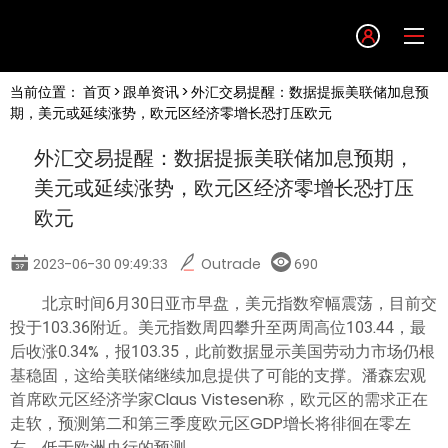
Language
当前位置：
首页
>
跟单资讯
> 外汇交易提醒：数据提振美联储加息预
English
期，美元或延续涨势，欧元区经济零增长恐打压欧元
外汇交易提醒：数据提振美联储加息预期，
简体中文
美元或延续涨势，欧元区经济零增长恐打压
欧元
繁體中文
2023-06-30 09:49:33
Outrade
690
한글
北京时间6月30日亚市早盘，美元指数窄幅震荡，目前交
投于103.36附近。美元指数周四攀升至两周高位103.44，最
日本語
后收涨0.34%，报103.35，此前数据显示美国劳动力市场仍根
基稳固，这给美联储继续加息提供了可能的支撑。潘森宏观
首席欧元区经济学家Claus Vistesen称，欧元区的需求正在
Tiếng việt
走软，预测第二和第三季度欧元区GDP增长将徘徊在零左
右，低于欧洲央行的预测。