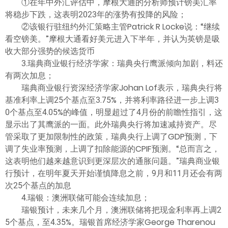
①在年中外汇评估中，摩根大通的分析师预计镑美汇率
将稳步下跌，这表明2023年的涨势有投降的风险；
②该银行驻纽约外汇策略主管Patrick R Locke说：“继续
看空镑美。”摩根大通看好美元进入下半年，并认为英镑是吸
收大部分强势的候选货币
3.瑞典商业银行经济学家：瑞典央行鹰派倾向加剧，料还
有两次加息；
瑞典商业银行资深经济学家Johan Lof表示，瑞典央行将
基准利率上调25个基点至3.75%，并将利率路径进一步上调3
0个基点至4.05%的峰值，明显超过了4月份的前瞻性指引，这
显示出了其鹰派的一面。此外瑞典央行将加速减持资产。尽
管采取了更加限制性的政策，瑞典央行上调了GDP预测，下
调了失业率预测，上调了扣除能源的CPIF预测。“总而言之，
这表明他们越来越意识到更深层次的通胀问题。”瑞典商业银
行预计，在明年夏天开始谨慎降息之前，9月和11月还会有两
次25个基点的加息
4.瑞银：澳洲联储可能会连续加息；
瑞银预计，未来几个月，澳洲联储将把现金利率再上调2
5个基点，至4.35%。瑞银首席经济学家George Tharenou