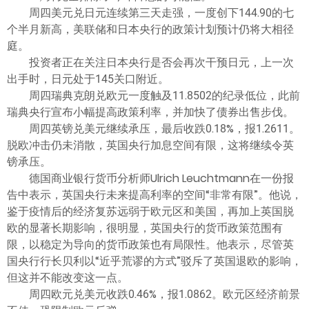
周四美元兑日元连续第三天走强，一度创下144.90的七
个半月新高，美联储和日本央行的政策计划预计仍将大相径
庭。
投资者正在关注日本央行是否会再次干预日元，上一次
出手时，日元处于145关口附近。
周四瑞典克朗兑欧元一度触及11.8502的纪录低位，此前
瑞典央行宣布小幅提高政策利率，并加快了债券出售步伐。
周四英镑兑美元继续承压，最后收跌0.18%，报1.2611。
脱欧冲击仍未消散，英国央行加息空间有限，这将继续令英
镑承压。
德国商业银行货币分析师Ulrich Leuchtmann在一份报
告中表示，英国央行未来提高利率的空间“非常有限”。他说，
鉴于疫情后的经济复苏远弱于欧元区和美国，再加上英国脱
欧的显著长期影响，很明显，英国央行的货币政策范围有
限，以稳定为导向的货币政策也有局限性。他表示，尽管英
国央行行长贝利以“近乎荒谬的方式”驳斥了英国退欧的影响，
但这并不能改变这一点。
周四欧元兑美元收跌0.46%，报1.0862。欧元区经济前景