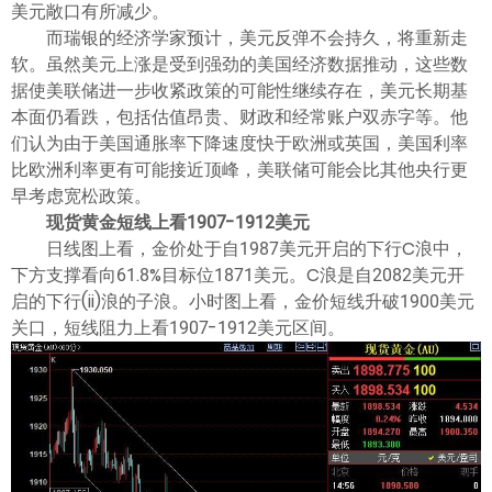
美元敞口有所减少。
而瑞银的经济学家预计，美元反弹不会持久，将重新走
软。虽然美元上涨是受到强劲的美国经济数据推动，这些数
据使美联储进一步收紧政策的可能性继续存在，美元长期基
本面仍看跌，包括估值昂贵、财政和经常账户双赤字等。他
们认为由于美国通胀率下降速度快于欧洲或英国，美国利率
比欧洲利率更有可能接近顶峰，美联储可能会比其他央行更
早考虑宽松政策。
现货黄金短线上看1907-1912美元
日线图上看，金价处于自1987美元开启的下行C浪中，
下方支撑看向61.8%目标位1871美元。C浪是自2082美元开
启的下行(ii)浪的子浪。小时图上看，金价短线升破1900美元
关口，短线阻力上看1907-1912美元区间。