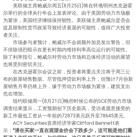
美联储主席鲍威尔周五(8月25日)将在怀俄明州杰克逊霍
尔举行的全球央行年会上发表评论。由于美国劳动力市场极
为紧张，美国经济继续保持韧性。美联储主席鲍威尔是否会
提及限制性货币政策导致经济衰退的可能性，值得广大投资
者关注。
市场参与者预计，鲍威尔不会就额外加息发出警告，但
不排除强烈暗示在更长时期内维持利率高位运行的可能性。
除了利率指引，鲍威尔对劳动力市场和总体经济活动的展望
也将受到密切关注。
在杰克逊霍尔会议之前，投资者将重点关注将于周三公
布的新屋销售数据。尽管抵押贷款利率上升，但预计7月份新
屋销售月率仍将上升，缘于劳动力市场极为紧张，建筑支出
也在增加。
纽约联储周一(8月21日)晚些时候公布的SCE劳动力市场
调查结果显示，工资预期创下历史新高，受访者愿意接受的
新工作最低工资从一年前的72873美元跃升至78645美元。
ACY Securities首席经济学家Clifford Bennett表
示：
“潜在买家一直在观望金价会下跌多少，这可能是他们重