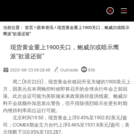
Language
当前位置：
首页
>
跟单资讯
> 现货黄金重上1900关口，鲍威尔或暗示
English
鹰派“欲退还留”
现货黄金重上1900关口，鲍威尔或暗示鹰
简体中文
派“欲退还留”
繁體中文
2023-08-23 09:28:48
Outrade
936
周二(8月22日)，现货黄金价格回升至关键的1900美元上
한글
方，因美元在本周晚些时候即将召开的全球央行年会之前回
落。此次会议可能为美联储未来政策路径提供线索。鲍威尔
日本語
料不会就额外加息发出警告，但不排除强烈暗示在更长时期
内维持利率高位运行可能。
北京时间19:50，现货黄金上浮0.45%至1902.82美元/盎
Tiếng việt
司；COMEX期金主力合约上浮0.46%至1931.8美元/盎司；美
元指数下沉0.05%至103.287。