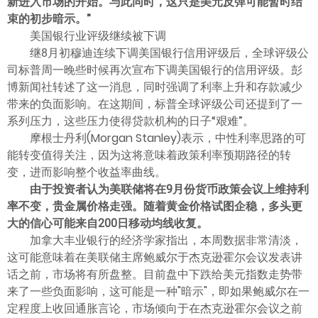
新进入市场的开始。与此同时，这只是美元反弹可能暂时结
束的初步暗示。”
美国银行业评级继续被下调
继8月初穆迪连续下调美国银行信用评级后，全球评级公
司标普周一晚些时候再次宣布下调美国银行的信用评级。彭
博新闻社转述了这一消息，同时强调了利率上升和存款减少
带来的负面影响。在这期间，标普全球评级公司还提到了一
系列压力，这些压力使得贷款机构的日子“艰难”。
摩根士丹利(Morgan Stanley)表示，中性利率思路的可
能转变值得关注，因为这将意味着政策利率预期路径的转
变，进而影响整个收益率曲线。
由于投资者认为美联储将在9月份货币政策会议上维持利
率不变，贵金属价格走强。随着黄金价格试图企稳，多头更
大的信心可能来自200日移动均线收复。
加拿大丰业银行的经济学家指出，本周数据非常清淡，
这可能意味着在美联储主席鲍威尔于杰克逊霍尔会议发表讲
话之前，市场将有所盘整。目前盘中下跌给美元指数走势带
来了一些负面影响，这可能是一种"暗示"，即如果鲍威尔在一
定程度上收回通胀言论，市场倾向于在杰克逊霍尔会议之前