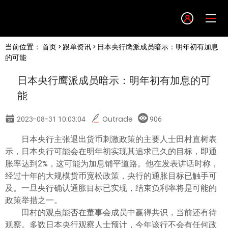
Language
当前位置：
首页
>
跟单资讯
> 日本央行鹰派成员暗示：明年初有加息
English
的可能
日本央行鹰派成员暗示：明年初有加息的可
简体中文
能
繁體中文
2023-08-31 10:03:04
Outrade
906
日本央行主张退出货币刺激政策的主要人士田村直树表
한글
示，日本央行可能会在明年初实现其追求已久的目标，即通
胀率达到2%，这可能为加息铺平道路。他在发表讲话时称，
日本語
经过十年的大规模货币宽松政策，央行的通胀目标已触手可
及。一旦央行确认通胀目标已实现，结束负利率将是可能的
政策举措之一。
Tiếng việt
田村的观点能否在董事会成员中赢得共识，当前还有待
观察。多数日本央行观察人士预计，今年该行不会有任何政