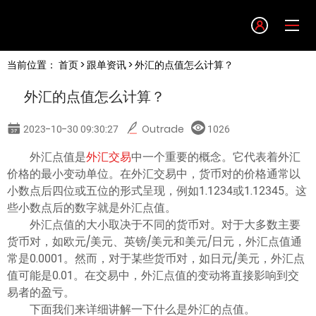
Language
当前位置：
首页
>
跟单资讯
> 外汇的点值怎么计算？
English
外汇的点值怎么计算？
简体中文
2023-10-30 09:30:27
Outrade
1026
繁體中文
外汇点值是
外汇交易
中一个重要的概念。它代表着外汇
价格的最小变动单位。在外汇交易中，货币对的价格通常以
小数点后四位或五位的形式呈现，例如1.1234或1.12345。这
한글
些小数点后的数字就是外汇点值。
外汇点值的大小取决于不同的货币对。对于大多数主要
日本語
货币对，如欧元/美元、英镑/美元和美元/日元，外汇点值通
常是0.0001。然而，对于某些货币对，如日元/美元，外汇点
值可能是0.01。在交易中，外汇点值的变动将直接影响到交
Tiếng việt
易者的盈亏。
下面我们来详细讲解一下什么是外汇的点值。