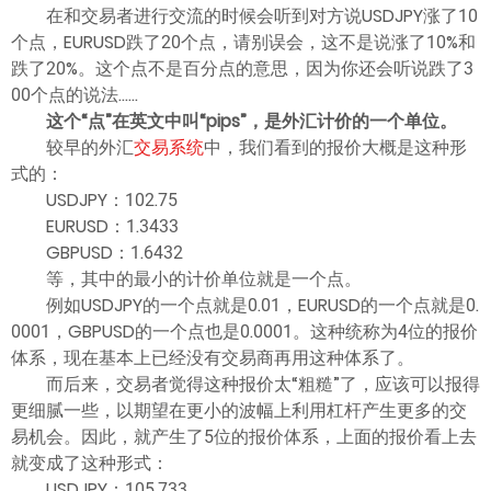
ไทย
在和交易者进行交流的时候会听到对方说USDJPY涨了10
个点，EURUSD跌了20个点，请别误会，这不是说涨了10%和
跌了20%。这个点不是百分点的意思，因为你还会听说跌了3
00个点的说法……
这个“点”在英文中叫“pips”，是外汇计价的一个单位。
较早的外汇
交易系统
中，我们看到的报价大概是这种形
式的：
USDJPY：102.75
EURUSD：1.3433
GBPUSD：1.6432
等，其中的最小的计价单位就是一个点。
例如USDJPY的一个点就是0.01，EURUSD的一个点就是0.
0001，GBPUSD的一个点也是0.0001。这种统称为4位的报价
体系，现在基本上已经没有交易商再用这种体系了。
而后来，交易者觉得这种报价太“粗糙”了，应该可以报得
更细腻一些，以期望在更小的波幅上利用杠杆产生更多的交
易机会。因此，就产生了5位的报价体系，上面的报价看上去
就变成了这种形式：
USDJPY：105.733