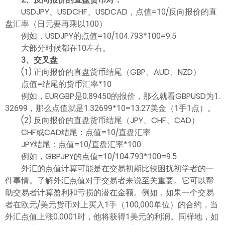
USDJPY、USDCHF、USDCAD，点值=10/反向报价的直
盘汇率（日元要再乘以100）
例如，USDJPY的点值=10/104.793*100=9.5
大部分时候都在10左右。
3、交叉盘
(1) 正向报价的直盘货币结尾（GBP、AUD、NZD）
点值=结尾的货币汇率*10
例如，EURGBP是0.89450的报价，那么就看GBPUSD为1.
32699，那么点值就是1.32699*10=13.27美金（1手1点）。
(2) 反向报价的直盘货币结尾（JPY、CHF、CAD）
CHF或CAD结尾：点值=10/直盘汇率
JPY结尾：点值=10/直盘汇率*100
例如，GBPJPY的点值=10/104.793*100=9.5
外汇的点值计算可能是在交易初期比较困扰初学者的一
件事情。了解外汇点值对于交易者来说至关重要。它可以帮
助交易者计算盈利和亏损的潜在金额。例如，如果一个交易
者在欧元/美元货币对上买入1手（100,000单位）的合约，当
外汇点值上涨0.0001时，他将获得1美元的利润。同样地，如