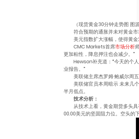
（现货黄金30分钟走势图 图
符合预期的通胀并未对黄金市场
美元指数扩大涨幅，使得黄金
CMC Markets首席
市场分析
更加粘性，降息押注也会减少。”
Hewson补充道：“今天的
业报告。”
美联储主席杰罗姆·鲍威尔周
美联储官员本周暗示 未来几
半月低点。
技术分析：
从技术上看，黄金期货多头具
00.00美元的坚固阻力位。空头的