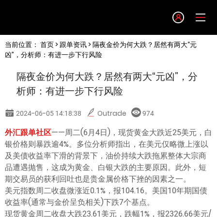
Language
当前位置：
首页
>
跟单资讯
> 隔夜金价为何大跌？居然有两大“元
English
凶”，分析师：有进一步下行风险
隔夜金价为何大跌？居然有两大“元凶”，分
简体中文
析师：有进一步下行风险
繁體中文
2024-06-05 14:18:38
Outrade
974
外汇跟单社区
——周二(6月4日)，现货黄金大跌近25美元，白
한글
银价格则暴跌逾4%。多位分析师指出，在美元仅略微上涨以
及美债收益率下滑的背景下，油价持续大跌拖累整体大宗商
日本語
品遭遇抛售，这成为黄金、白银大跌的主要原因。此外，短
期交易员的获利回吐也是贵金属价格下挫的因素之一。
美元指数周二收盘微涨近0.1%，报104.16。美国10年期国债
Tiếng việt
收益率(通常与金价呈负相关)下跌7个基点。
现货黄金周二收盘大跌23.61美元，跌幅1%，报2326.66美元/