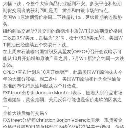
大幅下跌，令整个大宗商品行业感到不安。多头平仓和短期
期货交易者的获利回吐是周二黄金和白银市场的特点。
美国WTI原油期货价格周二下跌超过1%，延续近期的连跌势
头。
纽约商品交易所7月交割的西德州中质(WTI)原油期货价格周
二收跌0.97美元，跌幅为1.31%，收于73.25美元/桶。美国W
TI原油已经连续五个交易日下跌。
在上周末石油输出国组织及其盟友(OPEC+)召开会议暗示可
能从10月开始增加原油产量之后，7月WTI原油合约周一大跌
3.6%。
OPEC+宣布计划从10月开始增产，此后美国WTI原油抹去今
年的大部分涨幅。周二盘中，美国WTI原油和作为全球油价
基准的布伦特原油均触及四个月低点。
FXStreet分析师Joaquin Monfort表示，随着大宗商品市场
普遍抛售，黄金走弱。美元反弹可能也是金价走软的因素之
一。
金价大跌后如何交易？
FXStreet分析师Christian Borjon Valencia表示，现货黄金
价格已跌破50日简单移动平均线(SMA)2334美元/盎司。价格