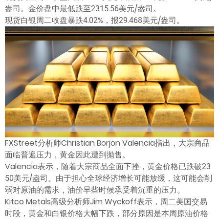
ไทย
盎司。金价盘中最低跌至2315.56美元/盎司。
现货白银周二收盘暴跌4.02%，报29.468美元/盎司。
FXStreet分析师Christian Borjon Valencia指出，大宗商品
面临普遍压力，黄金因此遭到抛售。
Valencia表示，随着大宗商品全面下挫，黄金价格已跌破23
50美元/盎司。由于担心全球经济增长可能放缓，这可能会削
弱对原油的需求，油价早些时候承受着沉重的压力。
Kitco Metals高级分析师Jim Wyckoff表示，周二美国交易
时段，黄金和白银价格大幅下跌，部分原因是本周原油价格