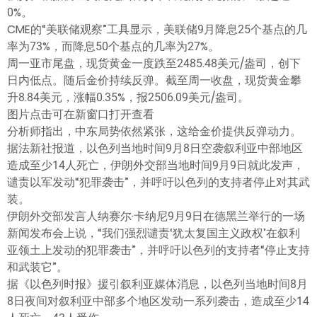
ไทย
0%。
CME的“美联储观察”工具显示，美联储9月降息25个基点的几
率为73%，而降息50个基点的几率为27%。
周一亚市尾盘，现货黄金一度跌至2485.48美元/盎司，创下
日内低点。随后金价持续反弹。截至周一收盘，现货黄金攀
升8.84美元，涨幅0.35%，报2506.09美元/盎司。
图片点击可在新窗口打开查看
分析师指出，中东局势依然紧张，这给金价提供反弹动力。
据法新社报道，以色列当地时间9月8日空袭叙利亚中部地区
造成至少14人死亡，伊朗外交部当地时间9月9日就此发声，
谴责以军发动“犯罪袭击”，并呼吁以色列的支持者停止对其武
装。
伊朗外交部发言人纳赛尔·卡纳尼9月9日在德黑兰举行的一场
新闻发布会上说，“我们强烈谴责‘犹太复国主义政权’在叙利
亚领土上发动的犯罪袭击”，并呼吁以色列的支持者“停止支持
和武装它”。
据《以色列时报》援引叙利亚媒体消息，以色列当地时间8月
8日夜间对叙利亚中部多个地区发动一系列袭击，造成至少14