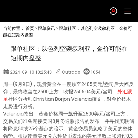
Language
当前位置：
首页
>
跟单资讯
> 跟单社区：以色列空袭叙利亚，金价可
English
能在短期内盘整
跟单社区：以色列空袭叙利亚，金价可能在
简体中文
短期内盘整
繁體中文
2024-09-10 10:25:43
Outrade
1054
周一(9月9日)，现货黄金在一度跌至2485美元/盎司后大幅反
한글
弹，最终收盘在2500上方，收报2506.04美元/盎司。
外汇跟
单
社区分析师Christian Borjon Valencia撰文，对金价技术
日本語
走势进行分析。
Valencia指出，黄金价格周一飙升至2500美元/盎司上方，
交易员们准备迎接美国8月份通胀报告的发布，并寻找美联储
Tiếng việt
将降息50或25个基点的暗示。黄金交易员忽略了美元的整体
强势。根据衡量美元兑六种货币表现的美元指数上涨超过0.3