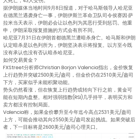
人死亡，43人受伤。
据伊朗媒体当地时间9月8日报道，对于哈马斯领导人哈尼亚
在德黑兰遇袭身亡一事，伊朗伊斯兰革命卫队司令侯赛因·萨
拉米当天表示，伊朗必会让以色列为其恶行受到惩罚。他重
申，伊朗采取报复措施的方式会有所不同。
哈尼亚7月31日在伊朗首都德黑兰遭暗杀身亡。哈马斯和伊朗
认定暗杀是以色列所为，伊朗坚决表示将报复。以方至今既
没有承认也没有否认暗杀哈尼亚。
如何交易黄金？
FXStreet分析师Christian Borjon Valencia指出，金价恢复
上行趋势并突破2500美元/盎司，但金价仍在2510美元/盎司
下方，买家似乎未能积聚动能。
势头仍然看涨，但在恢复上行趋势或转向下行之前，黄金可
能在短期内盘整。相对强弱指数(RSI)几乎持平，表明买方和
卖方都没有控制局面。
Valencia称，如果金价攀升至今年迄今高点2531美元/盎司
上方，可能会推动其向2550美元/盎司发起挑战。如果突破后
者，下一目标将是2600美元/盎司心理关口。