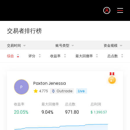
Language
English
交易者排行榜
交易时间
账号类型
资金规模
简体中文
综合
评分
收益率
最大回撤率
总点数
繁體中文
한글
Paxton Jenessa
P
4.775
Outrade
Live
日本語
收益率
最大回撤率
总点数
总利润
20.05%
9.04%
971.80
$ 1,390.57
Tiếng việt