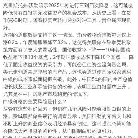
ไทย
克里斯托弗·沃勒暗示2025年将进行三到四次降息，这可能会
降低持有白银等无收益资产的机会成本。从历史上看，在货
币宽松时期，随着投资者转向通胀对冲工具，贵金属表现良
好。
近期的通胀数据支持了这一情况。消费者物价指数每月仅上
涨0.2%，年度通胀率降至3.2%，这使得美联储在采取宽松政
策方面有了更大的灵活性。国债收益率下降——10年期国债
收益率下降13个基点，2年期国债收益率下降10个基点——降
低了固定收益投资的吸引力，可能会促使资金流向贵金属。
美元走弱通常是降息的副产品，这也会通过使国际买家购买
白银的成本降低而提振白银。此外，中国5%的国内生产总值
增长以及工业和零售销售的改善，表明工业白银需求上升，
尤其是在中国房地产市场稳定的情况下。
白银价格的主要风险是什么？
尽管有这些利好因素，但仍有几个风险可能会限制白银的上
涨。费城联邦储备银行的调查显示，美国强劲的零售支出和
不断上升的商业信心表明经济具有韧性。这种强劲态势可能
会降低大幅降息的紧迫性，从而限制白银的吸引力。