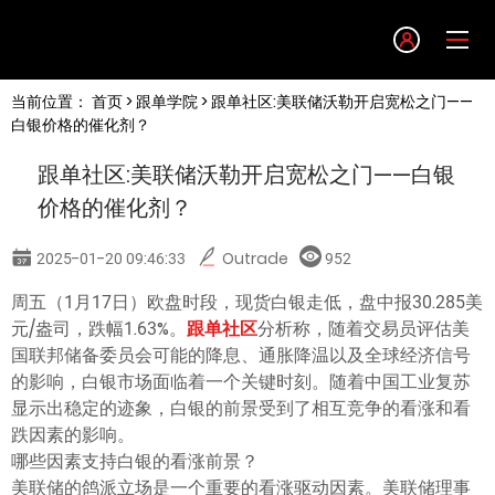
Language
当前位置：
首页
>
跟单学院
> 跟单社区:美联储沃勒开启宽松之门——
English
白银价格的催化剂？
跟单社区:美联储沃勒开启宽松之门——白银
简体中文
价格的催化剂？
繁體中文
2025-01-20 09:46:33
Outrade
952
周五（1月17日）欧盘时段，现货白银走低，盘中报30.285美
한글
元/盎司，跌幅1.63%。
跟单社区
分析称，随着交易员评估美
国联邦储备委员会可能的降息、通胀降温以及全球经济信号
日本語
的影响，白银市场面临着一个关键时刻。随着中国工业复苏
显示出稳定的迹象，白银的前景受到了相互竞争的看涨和看
跌因素的影响。
Tiếng việt
哪些因素支持白银的看涨前景？
美联储的鸽派立场是一个重要的看涨驱动因素。美联储理事