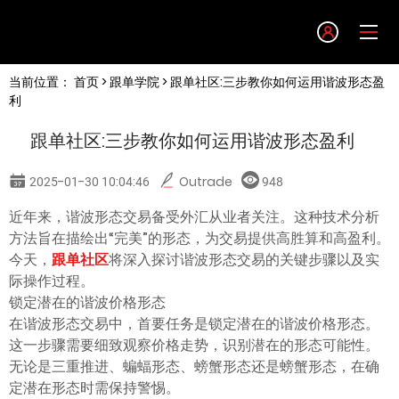
Language
当前位置：
首页
>
跟单学院
> 跟单社区:三步教你如何运用谐波形态盈
English
利
跟单社区:三步教你如何运用谐波形态盈利
简体中文
2025-01-30 10:04:46
Outrade
948
繁體中文
近年来，谐波形态交易备受外汇从业者关注。这种技术分析
方法旨在描绘出“完美”的形态，为交易提供高胜算和高盈利。
한글
今天，
跟单社区
将深入探讨谐波形态交易的关键步骤以及实
际操作过程。
锁定潜在的谐波价格形态
日本語
在谐波形态交易中，首要任务是锁定潜在的谐波价格形态。
这一步骤需要细致观察价格走势，识别潜在的形态可能性。
Tiếng việt
无论是三重推进、蝙蝠形态、螃蟹形态还是螃蟹形态，在确
定潜在形态时需保持警惕。