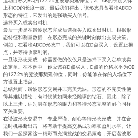
运动目标为BC的127.2%斐波那契延伸位；3、AB的长度大体
上和CD的长度一致。最后我们得出，该形态具备看涨ABCD
形态的特征，它发出的是强劲买入信号。
选择买入或卖出时机
最后一步是在谐波形态完成后选择买入或卖出时机。根据形
态特征和测量数据，在形态完成的关键时刻做出交易决策。
例如，在看涨ABCD形态中，我们可以在D点买入，设置止损
点，并等待收获利润。
一旦该形态完成，你需要做的仅仅只是选择下买入定单或卖
出定单。在本例中，你应该在D点买入，D点的价格水平为CB
的127.2%的斐波那契延伸位，同时，你能够在你的入场位下
方设置止损点。
总结然而，谐波形态交易并非完美无缺。形态的不完美性使
得其难以描绘，有时候就如同未经雕琢的钻石。因此，除了
以上三步，识别潜在形态的眼力和等待形态完整的耐心同样
至关重要。
在谐波形态交易中，专业严谨、耐心等待形态形成，并在合
适时机果断出击，将有助于提高交易成功率和盈利水平。让
我们一起探索这一精彩而充满挑战的交易策略，开启谐波形