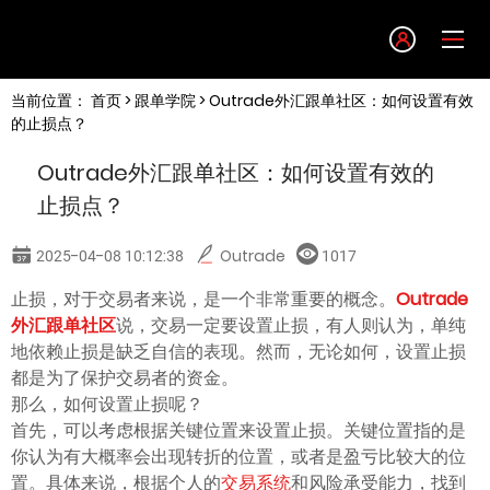
Language
当前位置：
首页
>
跟单学院
> Outrade外汇跟单社区：如何设置有效
English
的止损点？
Outrade外汇跟单社区：如何设置有效的
简体中文
止损点？
繁體中文
2025-04-08 10:12:38
Outrade
1017
止损，对于交易者来说，是一个非常重要的概念。
Outrade
한글
外汇跟单社区
说，交易一定要设置止损，有人则认为，单纯
地依赖止损是缺乏自信的表现。然而，无论如何，设置止损
日本語
都是为了保护交易者的资金。
那么，如何设置止损呢？
首先，可以考虑根据关键位置来设置止损。关键位置指的是
Tiếng việt
你认为有大概率会出现转折的位置，或者是盈亏比较大的位
置。具体来说，根据个人的
交易系统
和风险承受能力，找到