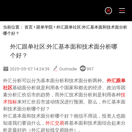
Language
当前位置：
首页
>
跟单学院
> 外汇跟单社区:外汇基本面和技术面分析
English
哪个好？
外汇跟单社区:外汇基本面和技术面分析哪
简体中文
个好？
繁體中文
2025-05-07 14:24:39
Outrade
997
外汇分析可以分为基本面分析和技术面分析两种。
外汇跟单
한글
社区
基础面分析就是利用各个国家和都去的经济、政治等因
素分析汇价后市的趋势，而外汇技术面分析则是利用各种
技
日本語
术指标
来对汇价后市波动情况进行预测。那么，外汇基本面
和技术面分析哪个好？
外汇基本面和技术面分析哪个好？相信不用说，投资人也能
Tiếng việt
知道我们要说什么，
外汇交易
将基本面和技术面结合起来分
析是最好的（外汇超短线交易除外）。