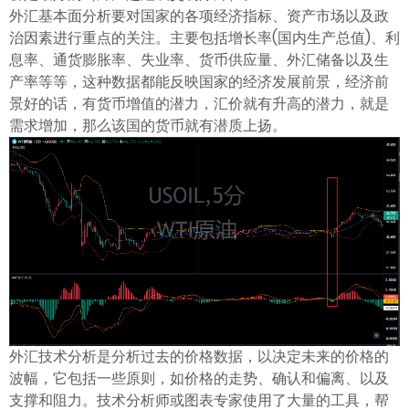
ไทย
外汇基本面分析要对国家的各项经济指标、资产市场以及政
治因素进行重点的关注。主要包括增长率(国内生产总值)、利
息率、通货膨胀率、失业率、货币供应量、外汇储备以及生
产率等等，这种数据都能反映国家的经济发展前景，经济前
景好的话，有货币增值的潜力，汇价就有升高的潜力，就是
需求增加，那么该国的货币就有潜质上扬。
外汇技术分析是分析过去的价格数据，以决定未来的价格的
波幅，它包括一些原则，如价格的走势、确认和偏离、以及
支撑和阻力。技术分析师或图表专家使用了大量的工具，帮